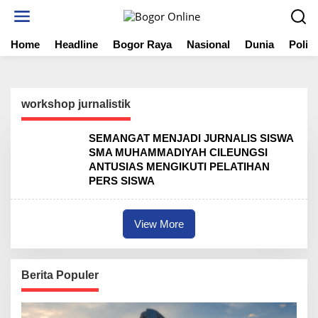
S
k
i
Home
Headline
Bogor Raya
Nasional
Dunia
Politi
p
t
o
c
o
workshop jurnalistik
n
t
SEMANGAT MENJADI JURNALIS SISWA
e
SMA MUHAMMADIYAH CILEUNGSI
n
ANTUSIAS MENGIKUTI PELATIHAN
t
PERS SISWA
View More
Berita Populer