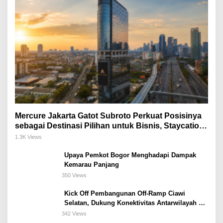
Mercure Jakarta Gatot Subroto Perkuat Posisinya
sebagai Destinasi Pilihan untuk Bisnis, Staycation,
Meeting, dan Kuliner di Jakarta Selatan
1.3K Views
Upaya Pemkot Bogor Menghadapi Dampak
Kemarau Panjang
350 Views
Kick Off Pembangunan Off-Ramp Ciawi
Selatan, Dukung Konektivitas Antarwilayah di
Bogor Selatan
342 Views