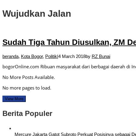
Wujudkan Jalan
Sudah Tiga Tahun Diusulkan, ZM 
beranda
,
Kota Bogor
,
Politik
|
4 March 2018
by
RZ Bunai
bogorOnline.com Ribuan masyarakat dari berbagai daerah di I
No More Posts Available.
No more pages to load.
View More
Berita Populer
Mercure Jakarta Gatot Subroto Perkuat Posisinya sebagai Dest