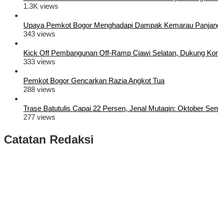
1.3K views
Upaya Pemkot Bogor Menghadapi Dampak Kemarau Panjan
343 views
Kick Off Pembangunan Off-Ramp Ciawi Selatan, Dukung Konek
333 views
Pemkot Bogor Gencarkan Razia Angkot Tua
288 views
Trase Batutulis Capai 22 Persen, Jenal Mutaqin: Oktober S
277 views
Catatan Redaksi
Puluhan Ribu Masyarakat Bumi Tegar Beriman, Sambut Sukacita K
Rudy Susmanto dan Ade Ruhandi Resmi Dilantik Presiden Prabowo 
Longsor di Sukajaya, Logistik Hasil Pemungutan Suara Pilkada Se