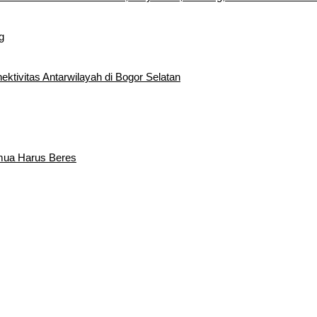
g
tivitas Antarwilayah di Bogor Selatan
emua Harus Beres
edatangan Bupati Rudy Susmanto dan Wakil Bupati Bogor Ade Ruha
Sebagai Bupati Bogor dan Wakil Bupati Bogor Periode 2025-2030
rentak 2024 di Kabupaten Bogor Belum Bisa di Angkut ke PPS