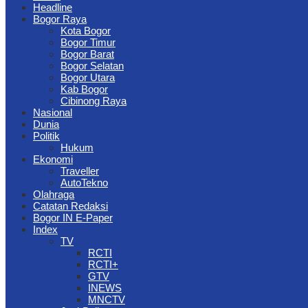
Headline
Bogor Raya
Kota Bogor
Bogor Timur
Bogor Barat
Bogor Selatan
Bogor Utara
Kab Bogor
Cibinong Raya
Nasional
Dunia
Politik
Hukum
Ekonomi
Traveller
AutoTekno
Olahraga
Catatan Redaksi
Bogor IN E-Paper
Index
TV
RCTI
RCTI+
GTV
INEWS
MNCTV