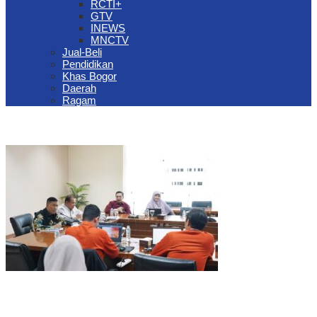
RCTI+
GTV
INEWS
MNCTV
Jual-Beli
Pendidikan
Khas Bogor
Daerah
Ragam
The Jungle Waterpark Bogor Kembali Raih Top Brand Award 2026
DPRD Kota Bogor Evaluasi DTSEN Bansos Pasca Ground
Checking