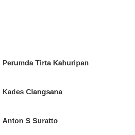
Kedatangan Bupati Rudy Susmanto dan Wakil Bupati Bogor Ade
Ruhandi
Rudy Susmanto dan Ade Ruhandi Resmi Dilantik Presiden
Prabowo Sebagai Bupati Bogor dan Wakil Bupati Bogor Periode
2025-2030
Longsor di Sukajaya, Logistik Hasil Pemungutan Suara Pilkada
Serentak 2024 di Kabupaten Bogor Belum Bisa di Angkut ke PPS
Perumda Tirta Kahuripan
Kades Ciangsana
Anton S Suratto