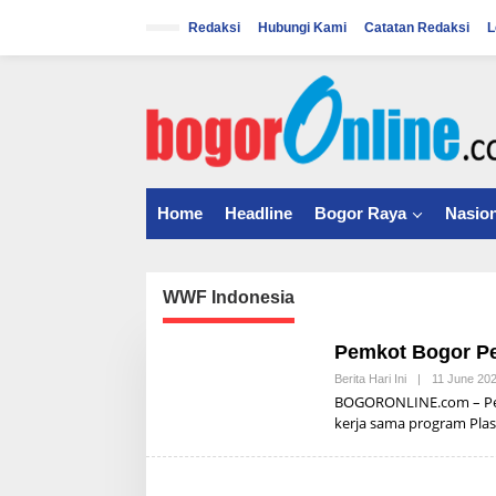
S
k
Redaksi
Hubungi Kami
Catatan Redaksi
L
i
p
t
o
c
o
n
t
Home
Headline
Bogor Raya
Nasion
e
n
t
WWF Indonesia
Pemkot Bogor P
Berita Hari Ini
|
11 June 20
BOGORONLINE.com – Pem
kerja sama program Plas