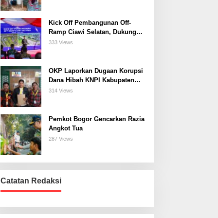
Kick Off Pembangunan Off-
Ramp Ciawi Selatan, Dukung
Konektivitas Antarwilayah di
333 Views
Bogor Selatan
OKP Laporkan Dugaan Korupsi
Dana Hibah KNPI Kabupaten
Bogor Tahun Anggaran 2025 Ke
314 Views
Kejaksaan
Pemkot Bogor Gencarkan Razia
Angkot Tua
287 Views
Catatan Redaksi