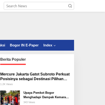
ksi
Bogor IN E-Paper
Index
Berita Populer
Mercure Jakarta Gatot Subroto Perkuat
Posisinya sebagai Destinasi Pilihan
untuk Bisnis, Staycation, Meeting, dan
1.2K Views
Kuliner di Jakarta Selatan
Upaya Pemkot Bogor
Menghadapi Dampak Kemarau
Panjang
343 Views