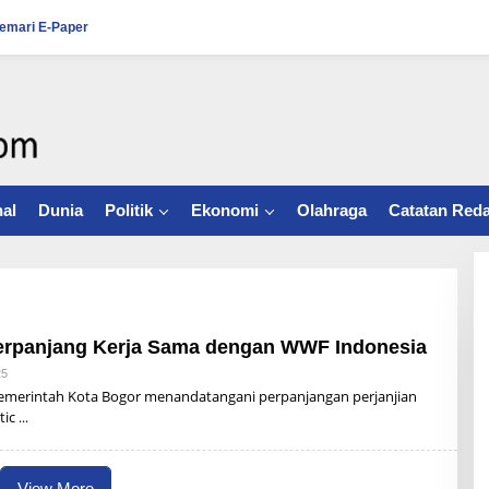
emari E-Paper
al
Dunia
Politik
Ekonomi
Olahraga
Catatan Reda
erpanjang Kerja Sama dengan WWF Indonesia
25
B
Y
erintah Kota Bogor menandatangani perpanjangan perjanjian
R
tic
Z
B
U
N
A
View More