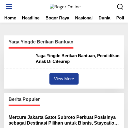
S
k
i
Home
Headline
Bogor Raya
Nasional
Dunia
Politi
p
t
o
c
o
Yaga Yingde Berikan Bantuan
n
t
Yaga Yingde Berikan Bantuan, Pendidikan
e
Anak Di Citeurep
n
t
View More
Berita Populer
Mercure Jakarta Gatot Subroto Perkuat Posisinya
sebagai Destinasi Pilihan untuk Bisnis, Staycation,