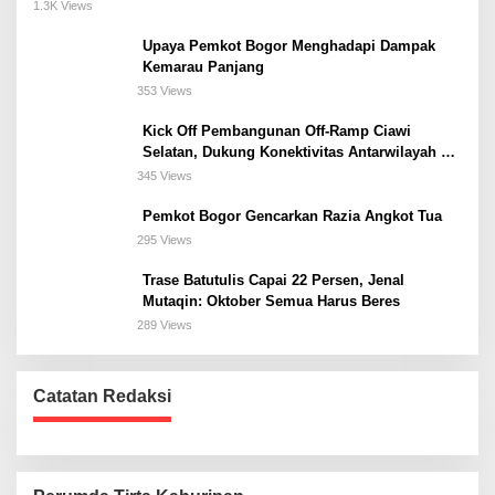
Meeting, dan Kuliner di Jakarta Selatan
1.3K Views
Upaya Pemkot Bogor Menghadapi Dampak
Kemarau Panjang
353 Views
Kick Off Pembangunan Off-Ramp Ciawi
Selatan, Dukung Konektivitas Antarwilayah di
Bogor Selatan
345 Views
Pemkot Bogor Gencarkan Razia Angkot Tua
295 Views
Trase Batutulis Capai 22 Persen, Jenal
Mutaqin: Oktober Semua Harus Beres
289 Views
Catatan Redaksi