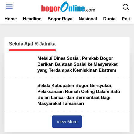
S
k
i
Home
Headline
Bogor Raya
Nasional
Dunia
Politi
p
t
o
c
o
Sekda Ajat R Jatnika
n
t
Melalui Dinas Sosial, Pemkab Bogor
e
Berikan Bantuan Sosial ke Masyarakat
n
yang Terdampak Kemiskinan Ekstrem
t
Sekda Kabupaten Bogor Bersyukur,
Pelaksanaan Rumah Ceting Dalam Satu
Bulan Lancar dan Bermanfaat Bagi
Masyarakat Tamansari
View More