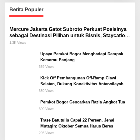
Berita Populer
Mercure Jakarta Gatot Subroto Perkuat Posisinya
sebagai Destinasi Pilihan untuk Bisnis, Staycation,
Meeting, dan Kuliner di Jakarta Selatan
1.3K Views
Upaya Pemkot Bogor Menghadapi Dampak
Kemarau Panjang
359 Views
Kick Off Pembangunan Off-Ramp Ciawi
Selatan, Dukung Konektivitas Antarwilayah di
Bogor Selatan
350 Views
Pemkot Bogor Gencarkan Razia Angkot Tua
300 Views
Trase Batutulis Capai 22 Persen, Jenal
Mutaqin: Oktober Semua Harus Beres
295 Views