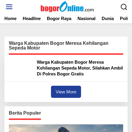
S
k
i
Home
Headline
Bogor Raya
Nasional
Dunia
Politi
p
t
o
c
o
Warga Kabupaten Bogor Meresa Kehilangan
n
Sepeda Motor
t
e
Warga Kabupaten Bogor Meresa
n
Kehilangan Sepeda Motor, Silahkan Ambil
t
Di Polres Bogor Gratis
View More
Berita Populer