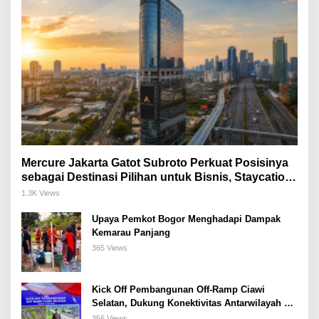
Mercure Jakarta Gatot Subroto Perkuat Posisinya
sebagai Destinasi Pilihan untuk Bisnis, Staycation,
Meeting, dan Kuliner di Jakarta Selatan
1.3K Views
Upaya Pemkot Bogor Menghadapi Dampak
Kemarau Panjang
365 Views
Kick Off Pembangunan Off-Ramp Ciawi
Selatan, Dukung Konektivitas Antarwilayah di
Bogor Selatan
356 Views