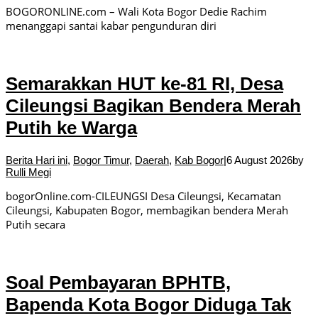
BOGORONLINE.com – Wali Kota Bogor Dedie Rachim
menanggapi santai kabar pengunduran diri
Semarakkan HUT ke-81 RI, Desa
Cileungsi Bagikan Bendera Merah
Putih ke Warga
Berita Hari ini
,
Bogor Timur
,
Daerah
,
Kab Bogor
|
6 August 2026
by
Rulli Megi
bogorOnline.com-CILEUNGSI Desa Cileungsi, Kecamatan
Cileungsi, Kabupaten Bogor, membagikan bendera Merah
Putih secara
Soal Pembayaran BPHTB,
Bapenda Kota Bogor Diduga Tak