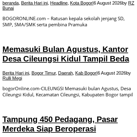
beranda
,
Berita Hari ini
,
Headline
,
Kota Bogor
|
6 August 2026
by
RZ
Bunai
BOGORONLINE.com – Ratusan kepala sekolah jenjang SD,
SMP, SMA/SMK serta pembina Pramuka
Memasuki Bulan Agustus, Kantor
Desa Cileungsi Kidul Tampil Beda
Berita Hari ini
,
Bogor Timur
,
Daerah
,
Kab Bogor
|
6 August 2026
by
Rulli Megi
bogorOnline.com-CILEUNGSI Memasuki bulan Agustus, Desa
Cileungsi Kidul, Kecamatan Cileungsi, Kabupaten Bogor tampil
Tampung 450 Pedagang, Pasar
Merdeka Siap Beroperasi