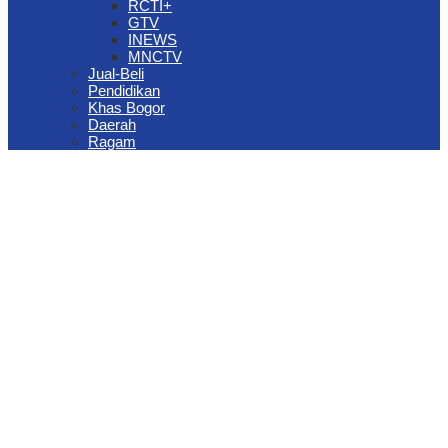
RCTI+
GTV
INEWS
MNCTV
Jual-Beli
Pendidikan
Khas Bogor
Daerah
Ragam
The Jungle Waterpark Bogor Kembali Raih Top Brand Award 2026
DPRD Kota Bogor Evaluasi DTSEN Bansos Pasca Ground
Checking
Muscab VII Hiswana Migas Bogor Digelar, Dedie Rachim
Tekankan Integritas dan Ketahanan Energi
Upaya Pemkot Bogor Menghadapi Dampak Kemarau Panjang
Pengelolaan Sampah Berbasis Waste to Energy Butuh Kolaborasi
Semua Pihak