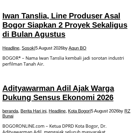
Iwan Tanslia, Line Produser Asal
Bogor Siapkan 2 Proyek Sekaligus
di Bulan Agustus
Headline
,
Sosok
|
5 August 2026
by
Aqun BO
BOGOR* – Nama Iwan Tanslia kembali jadi sorotan industri
perfilman Tanah Air.
Adityawarman Adil Ajak Warga
Dukung Sensus Ekonomi 2026
beranda
,
Berita Hari ini
,
Headline
,
Kota Bogor
|
5 August 2026
by
RZ
Bunai
BOGORONLINE.com – Ketua DPRD Kota Bogor, Dr.
Adityawarman Adil, mengajak seluruh masyarakat