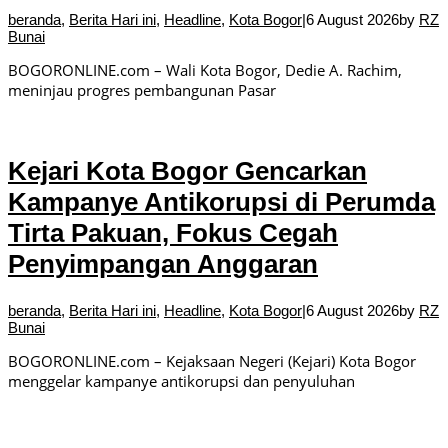
beranda
,
Berita Hari ini
,
Headline
,
Kota Bogor
|
6 August 2026
by
RZ
Bunai
BOGORONLINE.com – Wali Kota Bogor, Dedie A. Rachim,
meninjau progres pembangunan Pasar
Kejari Kota Bogor Gencarkan
Kampanye Antikorupsi di Perumda
Tirta Pakuan, Fokus Cegah
Penyimpangan Anggaran
beranda
,
Berita Hari ini
,
Headline
,
Kota Bogor
|
6 August 2026
by
RZ
Bunai
BOGORONLINE.com – Kejaksaan Negeri (Kejari) Kota Bogor
menggelar kampanye antikorupsi dan penyuluhan