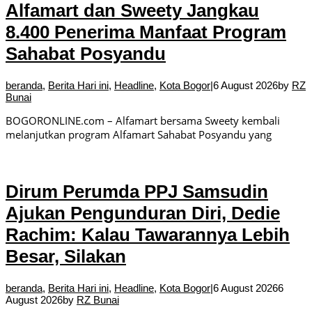
Alfamart dan Sweety Jangkau
8.400 Penerima Manfaat Program
Sahabat Posyandu
beranda
,
Berita Hari ini
,
Headline
,
Kota Bogor
|
6 August 2026
by
RZ
Bunai
BOGORONLINE.com – Alfamart bersama Sweety kembali
melanjutkan program Alfamart Sahabat Posyandu yang
Dirum Perumda PPJ Samsudin
Ajukan Pengunduran Diri, Dedie
Rachim: Kalau Tawarannya Lebih
Besar, Silakan
beranda
,
Berita Hari ini
,
Headline
,
Kota Bogor
|
6 August 2026
6
August 2026
by
RZ Bunai