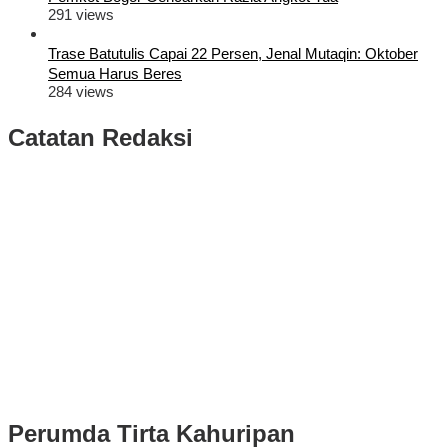
291 views
Trase Batutulis Capai 22 Persen, Jenal Mutaqin: Oktober
Semua Harus Beres
284 views
Catatan Redaksi
Puluhan Ribu Masyarakat Bumi Tegar Beriman, Sambut Sukacita
Kedatangan Bupati Rudy Susmanto dan Wakil Bupati Bogor Ade
Ruhandi
Rudy Susmanto dan Ade Ruhandi Resmi Dilantik Presiden
Prabowo Sebagai Bupati Bogor dan Wakil Bupati Bogor Periode
2025-2030
Longsor di Sukajaya, Logistik Hasil Pemungutan Suara Pilkada
Serentak 2024 di Kabupaten Bogor Belum Bisa di Angkut ke PPS
Perumda Tirta Kahuripan