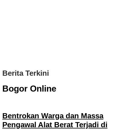
PWI, KONI, KNPI, Kadin, dan Blackcats Gelar Nobar Final Piala
Dunia 2026 Bersama Walikota Bogor
Infrastruktur, Transportasi, dan Mobilitas di Bawah Nahkoda
Dedie-Jenal
Kota dan Kabupaten Bogor Percepat Persiapan Pembangunan
PSEL Bogor Raya
DPRD Kota Bogor Soroti Jalan Kotor Akibat Proyek Trase Baru
Batutulis
Berita Terkini
Bogor Online
Bentrokan Warga dan Massa
Pengawal Alat Berat Terjadi di