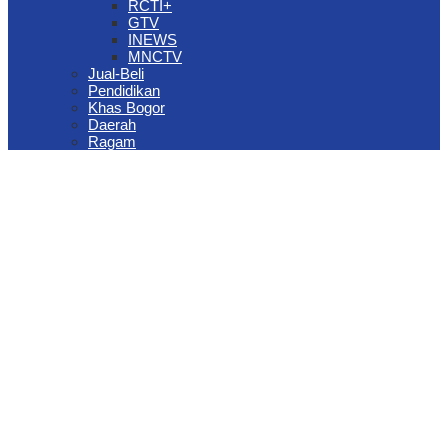
RCTI+
GTV
INEWS
MNCTV
Jual-Beli
Pendidikan
Khas Bogor
Daerah
Ragam
The Jungle Waterpark Bogor Kembali Raih Top Brand Award 2026
DPRD Kota Bogor Evaluasi DTSEN Bansos Pasca Ground
Checking
Muscab VII Hiswana Migas Bogor Digelar, Dedie Rachim
Tekankan Integritas dan Ketahanan Energi
Upaya Pemkot Bogor Menghadapi Dampak Kemarau Panjang
Pengelolaan Sampah Berbasis Waste to Energy Butuh Kolaborasi
Semua Pihak