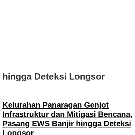
PWI, KONI, KNPI, Kadin, dan Blackcats Gelar Nobar Final Piala
Dunia 2026 Bersama Walikota Bogor
Infrastruktur, Transportasi, dan Mobilitas di Bawah Nahkoda
Dedie-Jenal
Kota dan Kabupaten Bogor Percepat Persiapan Pembangunan
PSEL Bogor Raya
DPRD Kota Bogor Soroti Jalan Kotor Akibat Proyek Trase Baru
Batutulis
hingga Deteksi Longsor
Kelurahan Panaragan Genjot
Infrastruktur dan Mitigasi Bencana,
Pasang EWS Banjir hingga Deteksi
Longsor