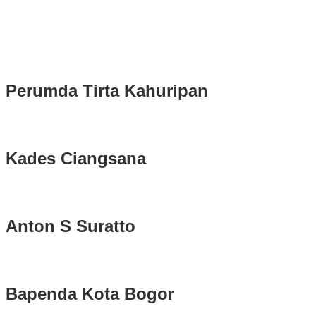
Prabowo Sebagai Bupati Bogor dan Wakil Bupati Bogor Periode
2025-2030
Longsor di Sukajaya, Logistik Hasil Pemungutan Suara Pilkada
Serentak 2024 di Kabupaten Bogor Belum Bisa di Angkut ke PPS
Perumda Tirta Kahuripan
Kades Ciangsana
Anton S Suratto
Bapenda Kota Bogor