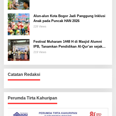
Alun-alun Kota Bogor Jadi Panggung Inklusi
Anak pada Puncak HAN 2026
228 Views
Festival Muharam 1448 H di Masjid Alumni
IPB, Tanamkan Pendidikan Al-Qur’an sejak
Dini dan Siapkan Generasi Islami
219 Views
Catatan Redaksi
Perumda Tirta Kahuripan