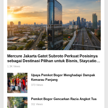
Mercure Jakarta Gatot Subroto Perkuat Posisinya
sebagai Destinasi Pilihan untuk Bisnis, Staycation,
Meeting, dan Kuliner di Jakarta Selatan
1.3K Views
Upaya Pemkot Bogor Menghadapi Dampak
Kemarau Panjang
373 Views
Pemkot Bogor Gencarkan Razia Angkot Tua
311 Views