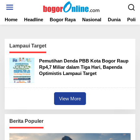
S
k
i
Home
Headline
Bogor Raya
Nasional
Dunia
Politi
p
t
o
c
o
Lampaui Target
n
t
Pemutihan Denda PBB Kota Bogor Raup
e
Rp4,7 Miliar dalam Tiga Hari, Bapenda
n
Optimistis Lampaui Target
t
View More
Berita Populer