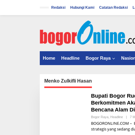
S
k
Redaksi
Hubungi Kami
Catatan Redaksi
L
i
p
t
o
c
o
n
t
Home
Headline
Bogor Raya
Nasion
e
n
t
Menko Zulkifli Hasan
Bupati Bogor Ru
Berkomitmen Akan
Bencana Alam Di
Bogor Raya
,
Headline
|
7 M
BOGORONLINE.COM – Bu
strategis yang sedang d