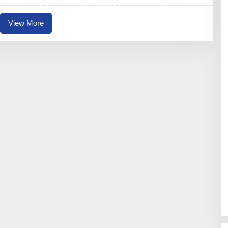
N
B
O
View More