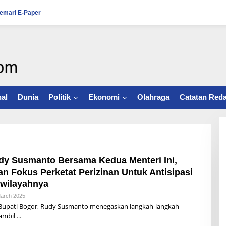
emari E-Paper
al
Dunia
Politik
Ekonomi
Olahraga
Catatan Reda
dy Susmanto Bersama Kedua Menteri Ini,
 Fokus Perketat Perizinan Untuk Antisipasi
wilayahnya
arch 2025
B
Y
pati Bogor, Rudy Susmanto menegaskan langkah-langkah
A
iambil
Q
U