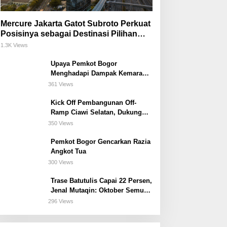
Mercure Jakarta Gatot Subroto Perkuat
Posisinya sebagai Destinasi Pilihan
untuk Bisnis, Staycation, Meeting, dan
1.3K Views
Kuliner di Jakarta Selatan
Upaya Pemkot Bogor
Menghadapi Dampak Kemarau
Panjang
361 Views
Kick Off Pembangunan Off-
Ramp Ciawi Selatan, Dukung
Konektivitas Antarwilayah di
350 Views
Bogor Selatan
Pemkot Bogor Gencarkan Razia
Angkot Tua
300 Views
Trase Batutulis Capai 22 Persen,
Jenal Mutaqin: Oktober Semua
Harus Beres
296 Views