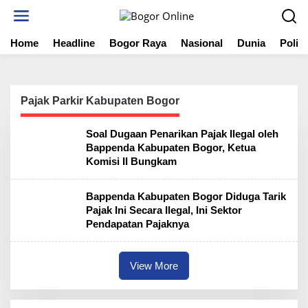
S
k
i
Home
Headline
Bogor Raya
Nasional
Dunia
Politi
p
t
o
c
o
Pajak Parkir Kabupaten Bogor
n
t
Soal Dugaan Penarikan Pajak Ilegal oleh
e
Bappenda Kabupaten Bogor, Ketua
n
Komisi II Bungkam
t
Bappenda Kabupaten Bogor Diduga Tarik
Pajak Ini Secara Ilegal, Ini Sektor
Pendapatan Pajaknya
View More