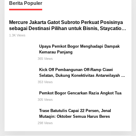
Berita Populer
Mercure Jakarta Gatot Subroto Perkuat Posisinya
sebagai Destinasi Pilihan untuk Bisnis, Staycation,
Meeting, dan Kuliner di Jakarta Selatan
1.3K Views
Upaya Pemkot Bogor Menghadapi Dampak
Kemarau Panjang
365 Views
Kick Off Pembangunan Off-Ramp Ciawi
Selatan, Dukung Konektivitas Antarwilayah di
Bogor Selatan
353 Views
Pemkot Bogor Gencarkan Razia Angkot Tua
305 Views
Trase Batutulis Capai 22 Persen, Jenal
Mutaqin: Oktober Semua Harus Beres
298 Views