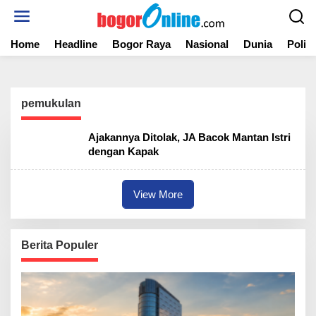
S
k
i
Home
Headline
Bogor Raya
Nasional
Dunia
Politi
p
t
o
c
o
pemukulan
n
t
Ajakannya Ditolak, JA Bacok Mantan Istri
e
dengan Kapak
n
t
View More
Berita Populer