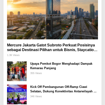
Mercure Jakarta Gatot Subroto Perkuat Posisinya
sebagai Destinasi Pilihan untuk Bisnis, Staycation,
Meeting, dan Kuliner di Jakarta Selatan
1.3K Views
Upaya Pemkot Bogor Menghadapi Dampak
Kemarau Panjang
355 Views
Kick Off Pembangunan Off-Ramp Ciawi
Selatan, Dukung Konektivitas Antarwilayah di
Bogor Selatan
346 Views