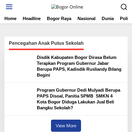
S
k
i
Home
Headline
Bogor Raya
Nasional
Dunia
Politi
p
t
o
c
o
Pencegahan Anak Putus Sekolah
n
t
Disdik Kabupaten Bogor Dirasa Belum
e
Terapkan Program Gubernur Jabar
n
Berupa PAPS, Kadisdik Rusliandy Bilang
t
Begini
Program Gubernur Dedi Mulyadi Berupa
PAPS Disoal, Panitia SPMB SMKN 4
Kota Bogor Diduga Lakukan Jual Beli
Bangku Sekolah?
View More