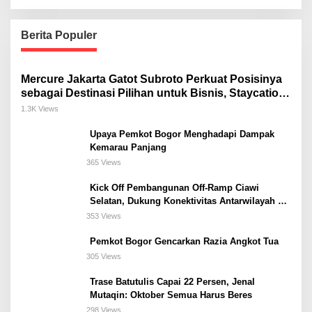
Berita Populer
Mercure Jakarta Gatot Subroto Perkuat Posisinya
sebagai Destinasi Pilihan untuk Bisnis, Staycation,
Meeting, dan Kuliner di Jakarta Selatan
1.3K Views
Upaya Pemkot Bogor Menghadapi Dampak
Kemarau Panjang
365 Views
Kick Off Pembangunan Off-Ramp Ciawi
Selatan, Dukung Konektivitas Antarwilayah di
Bogor Selatan
353 Views
Pemkot Bogor Gencarkan Razia Angkot Tua
305 Views
Trase Batutulis Capai 22 Persen, Jenal
Mutaqin: Oktober Semua Harus Beres
298 Views