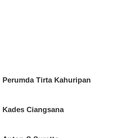
Puluhan Ribu Masyarakat Bumi Tegar Beriman, Sambut Sukacita
Kedatangan Bupati Rudy Susmanto dan Wakil Bupati Bogor Ade
Ruhandi
Rudy Susmanto dan Ade Ruhandi Resmi Dilantik Presiden
Prabowo Sebagai Bupati Bogor dan Wakil Bupati Bogor Periode
2025-2030
Longsor di Sukajaya, Logistik Hasil Pemungutan Suara Pilkada
Serentak 2024 di Kabupaten Bogor Belum Bisa di Angkut ke PPS
Perumda Tirta Kahuripan
Kades Ciangsana