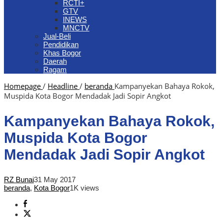
RCTI+
GTV
INEWS
MNCTV
Jual-Beli
Pendidikan
Khas Bogor
Daerah
Ragam
Homepage
/
Headline
/
beranda
Kampanyekan Bahaya Rokok,
Muspida Kota Bogor Mendadak Jadi Sopir Angkot
Kampanyekan Bahaya Rokok,
Muspida Kota Bogor
Mendadak Jadi Sopir Angkot
RZ Bunai
31 May 2017
beranda
,
Kota Bogor
1K views