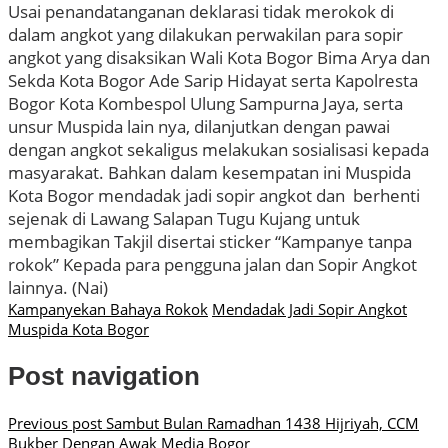
Usai penandatanganan deklarasi tidak merokok di
dalam angkot yang dilakukan perwakilan para sopir
angkot yang disaksikan Wali Kota Bogor Bima Arya dan
Sekda Kota Bogor Ade Sarip Hidayat serta Kapolresta
Bogor Kota Kombespol Ulung Sampurna Jaya, serta
unsur Muspida lain nya, dilanjutkan dengan pawai
dengan angkot sekaligus melakukan sosialisasi kepada
masyarakat. Bahkan dalam kesempatan ini Muspida
Kota Bogor mendadak jadi sopir angkot dan berhenti
sejenak di Lawang Salapan Tugu Kujang untuk
membagikan Takjil disertai sticker “Kampanye tanpa
rokok” Kepada para pengguna jalan dan Sopir Angkot
lainnya. (Nai)
Kampanyekan Bahaya Rokok
Mendadak Jadi Sopir Angkot
Muspida Kota Bogor
Post navigation
Previous post
Sambut Bulan Ramadhan 1438 Hijriyah, CCM
Bukber Dengan Awak Media Bogor