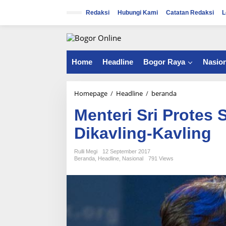
S
k
Redaksi
Hubungi Kami
Catatan Redaksi
L
i
p
t
o
c
Home
Headline
Bogor Raya
Nasion
o
n
t
Homepage
/
Headline
/
beranda
M
e
e
n
Menteri Sri Protes
n
t
t
Dikavling-Kavling
e
r
i
Rulli Megi
12 September 2017
Beranda
,
Headline
,
Nasional
791 Views
S
r
i
P
r
o
t