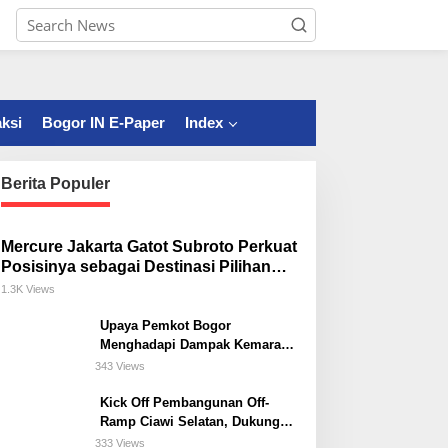
ksi
Bogor IN E-Paper
Index
Berita Populer
Mercure Jakarta Gatot Subroto Perkuat
Posisinya sebagai Destinasi Pilihan
untuk Bisnis, Staycation, Meeting, dan
1.3K Views
Kuliner di Jakarta Selatan
Upaya Pemkot Bogor
Menghadapi Dampak Kemarau
Panjang
343 Views
Kick Off Pembangunan Off-
Ramp Ciawi Selatan, Dukung
Konektivitas Antarwilayah di
333 Views