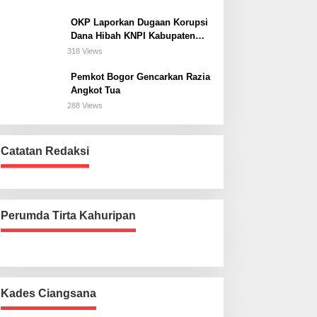
Bogor Selatan
OKP Laporkan Dugaan Korupsi
Dana Hibah KNPI Kabupaten
Bogor Tahun Anggaran 2025 Ke
318 Views
Kejaksaan
Pemkot Bogor Gencarkan Razia
Angkot Tua
288 Views
Catatan Redaksi
Perumda Tirta Kahuripan
Kades Ciangsana