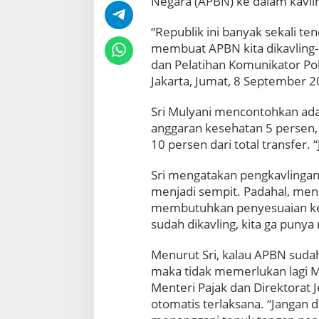
Negara (APBN) ke dalam kavli
-
K
“Republik ini banyak sekali 
a
membuat APBN kita dikavling-ka
v
l
dan Pelatihan Komunikator Poli
i
Jakarta, Jumat, 8 September 2
n
g
Sri Mulyani mencontohkan ada
anggaran kesehatan 5 persen, 
10 persen dari total transfer. “
Sri mengatakan pengkavlinga
menjadi sempit. Padahal, men
membutuhkan penyesuaian kebi
sudah dikavling, kita ga puny
Menurut Sri, kalau APBN sudah 
maka tidak memerlukan lagi Me
Menteri Pajak dan Direktorat 
otomatis terlaksana. “Jangan di