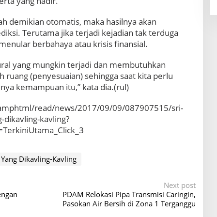
rta yang hadir.
ah demikian otomatis, maka hasilnya akan
diksi. Terutama jika terjadi kejadian tak terduga
enular berbahaya atau krisis finansial.
ktural yang mungkin terjadi dan membutuhkan
 ruang (penyesuaian) sehingga saat kita perlu
unya kemampuan itu,” kata dia.(rul)
/amphtml/read/news/2017/09/09/087907515/sri-
-dikavling-kavling?
TerkiniUtama_Click_3
Yang Dikavling-Kavling
Next post
engan
PDAM Relokasi Pipa Transmisi Caringin,
Pasokan Air Bersih di Zona 1 Terganggu