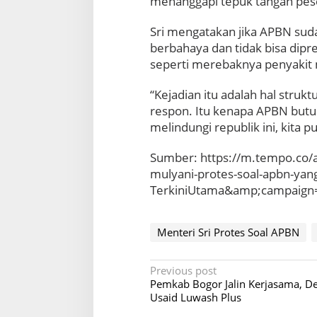
menanggapi tepuk tangan pese
Sri mengatakan jika APBN sud
berbahaya dan tidak bisa dipre
seperti merebaknya penyakit m
“Kejadian itu adalah hal stru
respon. Itu kenapa APBN butuh
melindungi republik ini, kita p
Sumber: https://m.tempo.co
mulyani-protes-soal-apbn-yang
TerkiniUtama&amp;campaign=
Menteri Sri Protes Soal APBN
P
Previous post
Pemkab Bogor Jalin Kerjasama, D
o
Usaid Luwash Plus
s