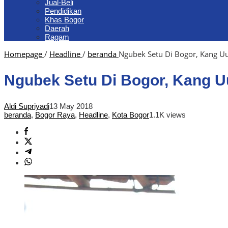
Jual-Beli
Pendidikan
Khas Bogor
Daerah
Ragam
Homepage
/
Headline
/
beranda
Ngubek Setu Di Bogor, Kang Uu
Ngubek Setu Di Bogor, Kang U
Aldi Supriyadi
13 May 2018
beranda
,
Bogor Raya
,
Headline
,
Kota Bogor
1.1K views