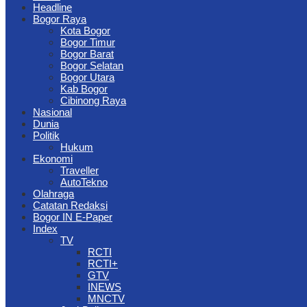
Headline
Bogor Raya
Kota Bogor
Bogor Timur
Bogor Barat
Bogor Selatan
Bogor Utara
Kab Bogor
Cibinong Raya
Nasional
Dunia
Politik
Hukum
Ekonomi
Traveller
AutoTekno
Olahraga
Catatan Redaksi
Bogor IN E-Paper
Index
TV
RCTI
RCTI+
GTV
INEWS
MNCTV