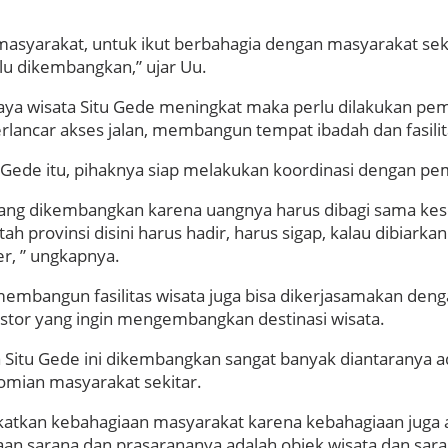
masyarakat, untuk ikut berbahagia dengan masyarakat sekal
rlu dikembangkan,” ujar Uu.
 daya wisata Situ Gede meningkat maka perlu dilakukan pe
ancar akses jalan, membangun tempat ibadah dan fasilit
 Gede itu, pihaknya siap melakukan koordinasi dengan pe
ang dikembangkan karena uangnya harus dibagi sama kese
h provinsi disini harus hadir, harus sigap, kalau dibiarka
r, ” ungkapnya.
embangun fasilitas wisata juga bisa dikerjasamakan denga
r yang ingin mengembangkan destinasi wisata.
a Situ Gede ini dikembangkan sangat banyak diantaranya 
mian masyarakat sekitar.
gkatkan kebahagiaan masyarakat karena kebahagiaan juga a
n sarana dan prasarananya adalah objek wisata dan sarana