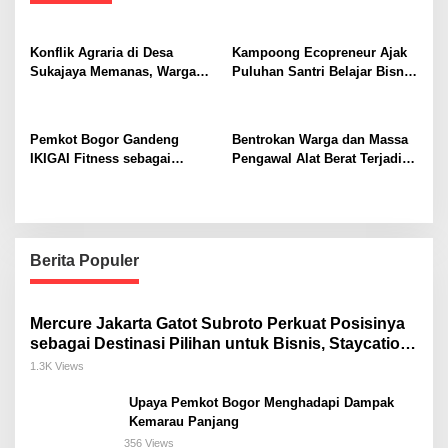
i
g
Konflik Agraria di Desa
Kampoong Ecopreneur Ajak
a
Sukajaya Memanas, Warga
Puluhan Santri Belajar Bisnis
Desak Penggusuran
Gratis
t
Dihentikan
i
Pemkot Bogor Gandeng
Bentrokan Warga dan Massa
o
IKIGAI Fitness sebagai
Pengawal Alat Berat Terjadi di
Official Gym Partner untuk
Sukajaya, Belasan Orang
n
Perkuat Pembinaan dan
Terluka
Recovery Atlet
Berita Populer
Mercure Jakarta Gatot Subroto Perkuat Posisinya
sebagai Destinasi Pilihan untuk Bisnis, Staycation,
Meeting, dan Kuliner di Jakarta Selatan
1.3K Views
Upaya Pemkot Bogor Menghadapi Dampak
Kemarau Panjang
356 Views