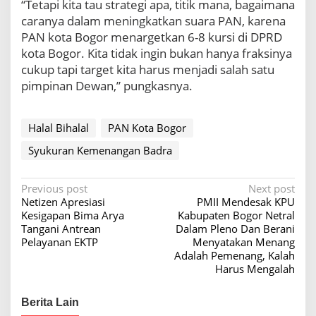
“Tetapi kita tau strategi apa, titik mana, bagaimana
caranya dalam meningkatkan suara PAN, karena
PAN kota Bogor menargetkan 6-8 kursi di DPRD
kota Bogor. Kita tidak ingin bukan hanya fraksinya
cukup tapi target kita harus menjadi salah satu
pimpinan Dewan,” pungkasnya.
Halal Bihalal
PAN Kota Bogor
Syukuran Kemenangan Badra
P
Previous post
Next post
Netizen Apresiasi
PMII Mendesak KPU
o
Kesigapan Bima Arya
Kabupaten Bogor Netral
s
Tangani Antrean
Dalam Pleno Dan Berani
Pelayanan EKTP
Menyatakan Menang
t
Adalah Pemenang, Kalah
n
Harus Mengalah
a
Berita Lain
v