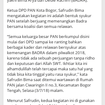
yakni Bima Arya dan Dedie Rachim (BADRA).
B
i
Ketua DPD PAN Kota Bogor, Safrudin Bima
h
mengatakan kegiatan ini adalah bentuk syukur
a
l
PAN setelah berjuang memenangkan Badra
a
bersama koalisi dan semua relawan.
l
d
“Semua keluarga besar PAN berkumpul disini
a
mulai dari DPD sampai ke ranting bahkan
n
S
berbagai kader dan relawan bersyukur atas
y
kemenangan BADRA dalam pilwalkot 2018,
u
karena tidak ada sebuah perjuangan tanpa ridho
k
dan keputusan dari Allah SWT. Ikhtiar kita ini
u
alhamdulillah telah tercapai maka satu hal yang
r
a
tidak bisa kita tinggal yaitu rasa syukur,” kata
n
Safrudin Bima saat ditemui wartawan di Rumah
K
PAN jalan Ciwaringin II no.3, Kecamatan Bogor
e
Tengah, Selasa (3/7/18) malam.
m
e
Menurut Safrudin, kedua kegiatan ini di gunakan
n
a