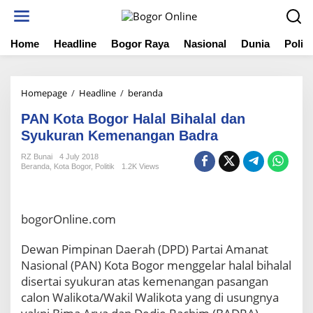
S
k
i
Home
Headline
Bogor Raya
Nasional
Dunia
Politi
p
t
o
c
Homepage
/
Headline
/
beranda
P
o
A
n
PAN Kota Bogor Halal Bihalal dan
N
t
K
Syukuran Kemenangan Badra
e
o
n
RZ Bunai
4 July 2018
t
t
Beranda
,
Kota Bogor
,
Politik
1.2K Views
a
B
o
g
bogorOnline.com
o
r
Dewan Pimpinan Daerah (DPD) Partai Amanat
H
Nasional (PAN) Kota Bogor menggelar halal bihalal
a
l
disertai syukuran atas kemenangan pasangan
a
calon Walikota/Wakil Walikota yang di usungnya
l