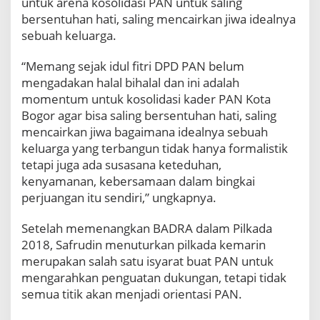
untuk arena kosolidasi PAN untuk saling
n
bersentuhan hati, saling mencairkan jiwa idealnya
g
sebuah keluarga.
a
n
“Memang sejak idul fitri DPD PAN belum
B
a
mengadakan halal bihalal dan ini adalah
d
momentum untuk kosolidasi kader PAN Kota
r
Bogor agar bisa saling bersentuhan hati, saling
a
mencairkan jiwa bagaimana idealnya sebuah
keluarga yang terbangun tidak hanya formalistik
tetapi juga ada susasana keteduhan,
kenyamanan, kebersamaan dalam bingkai
perjuangan itu sendiri,” ungkapnya.
Setelah memenangkan BADRA dalam Pilkada
2018, Safrudin menuturkan pilkada kemarin
merupakan salah satu isyarat buat PAN untuk
mengarahkan penguatan dukungan, tetapi tidak
semua titik akan menjadi orientasi PAN.