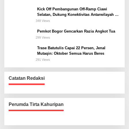
Kick Off Pembangunan Off-Ramp Ciawi
Selatan, Dukung Konektivitas Antarwilayah di
Bogor Selatan
348 Views
Pemkot Bogor Gencarkan Razia Angkot Tua
299 Views
Trase Batutulis Capai 22 Persen, Jenal
Mutaqin: Oktober Semua Harus Beres
291 Views
Catatan Redaksi
Perumda Tirta Kahuripan