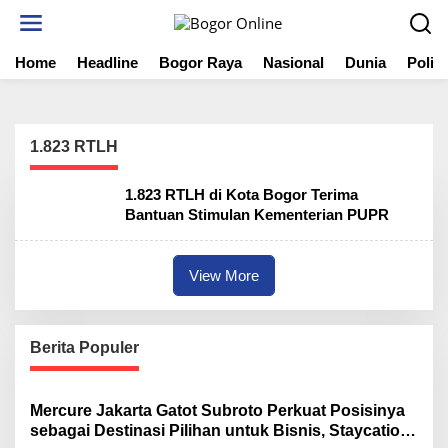
S
k
i
Home
Headline
Bogor Raya
Nasional
Dunia
Politi
p
t
o
c
o
1.823 RTLH
n
t
1.823 RTLH di Kota Bogor Terima
e
Bantuan Stimulan Kementerian PUPR
n
t
View More
Berita Populer
Mercure Jakarta Gatot Subroto Perkuat Posisinya
sebagai Destinasi Pilihan untuk Bisnis, Staycation,