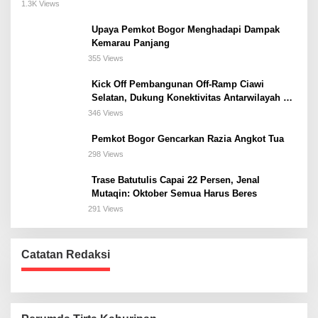
Meeting, dan Kuliner di Jakarta Selatan
1.3K Views
Upaya Pemkot Bogor Menghadapi Dampak
Kemarau Panjang
355 Views
Kick Off Pembangunan Off-Ramp Ciawi
Selatan, Dukung Konektivitas Antarwilayah di
Bogor Selatan
346 Views
Pemkot Bogor Gencarkan Razia Angkot Tua
298 Views
Trase Batutulis Capai 22 Persen, Jenal
Mutaqin: Oktober Semua Harus Beres
291 Views
Catatan Redaksi