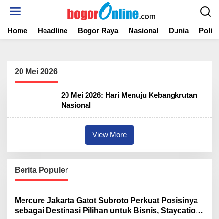
S
k
i
Home
Headline
Bogor Raya
Nasional
Dunia
Politi
p
t
o
c
o
20 Mei 2026
n
t
20 Mei 2026: Hari Menuju Kebangkrutan
e
Nasional
n
t
View More
Berita Populer
Mercure Jakarta Gatot Subroto Perkuat Posisinya
sebagai Destinasi Pilihan untuk Bisnis, Staycation,