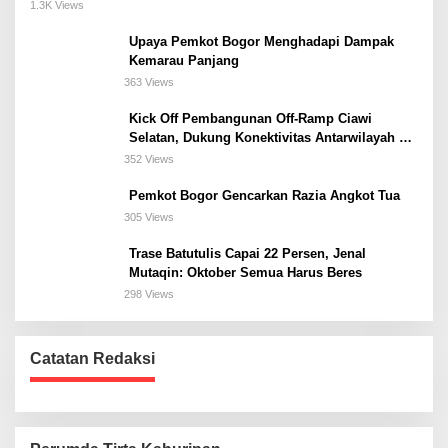
Meeting, dan Kuliner di Jakarta Selatan
1.3K Views
Upaya Pemkot Bogor Menghadapi Dampak
Kemarau Panjang
363 Views
Kick Off Pembangunan Off-Ramp Ciawi
Selatan, Dukung Konektivitas Antarwilayah di
Bogor Selatan
352 Views
Pemkot Bogor Gencarkan Razia Angkot Tua
305 Views
Trase Batutulis Capai 22 Persen, Jenal
Mutaqin: Oktober Semua Harus Beres
298 Views
Catatan Redaksi