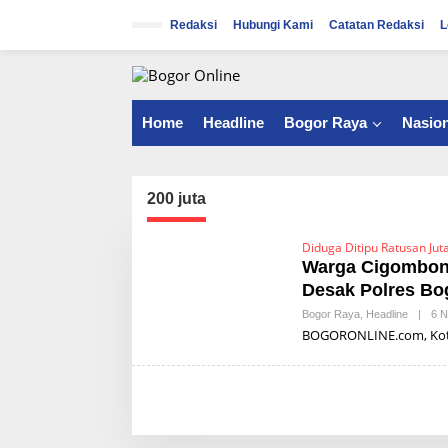
S
k
Redaksi
Hubungi Kami
Catatan Redaksi
L
i
p
t
o
c
Home
Headline
Bogor Raya
Nasion
o
n
t
e
200 juta
n
t
Diduga Ditipu Ratusan Jut
Warga Cigombon
Desak Polres Bo
Bogor Raya
,
Headline
|
6 
BOGORONLINE.com, Kota 