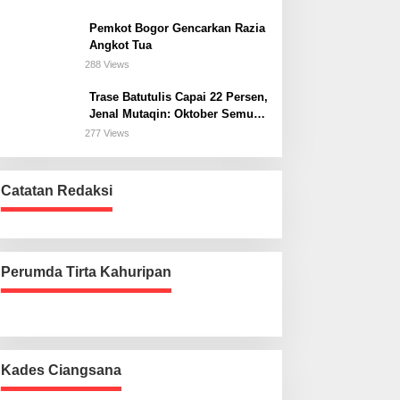
Bogor Selatan
Pemkot Bogor Gencarkan Razia
Angkot Tua
288 Views
Trase Batutulis Capai 22 Persen,
Jenal Mutaqin: Oktober Semua
Harus Beres
277 Views
Catatan Redaksi
Perumda Tirta Kahuripan
Kades Ciangsana