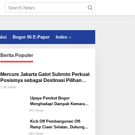
ksi
Bogor IN E-Paper
Index
Berita Populer
Mercure Jakarta Gatot Subroto Perkuat
Posisinya sebagai Destinasi Pilihan
untuk Bisnis, Staycation, Meeting, dan
1.3K Views
Kuliner di Jakarta Selatan
Upaya Pemkot Bogor
Menghadapi Dampak Kemarau
Panjang
343 Views
Kick Off Pembangunan Off-
Ramp Ciawi Selatan, Dukung
Konektivitas Antarwilayah di
333 Views