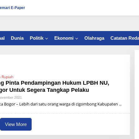
emari E-Paper
al
Dunia
Politik
Ekonomi
Olahraga
Catatan Reda
a Rupiah
g Pinta Pendampingan Hukum LPBH NU,
gor Untuk Segera Tangkap Pelaku
November 2021
B
Y
Bogor – Lebih dari satu orang warga di cigombong Kabupaten
R
Z
B
U
View More
N
A
I