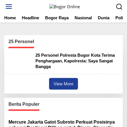
S
k
i
Home
Headline
Bogor Raya
Nasional
Dunia
Politi
p
t
o
c
o
25 Personel
n
t
25 Personel Polresta Bogor Kota Terima
e
Penghargaan, Kapolresta: Saya Sangat
n
Bangga
t
View More
Berita Populer
Mercure Jakarta Gatot Subroto Perkuat Posisinya