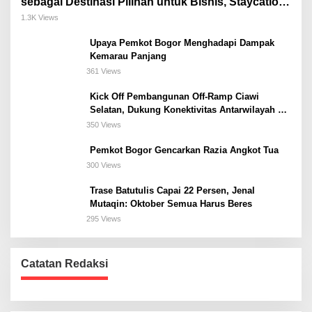
sebagai Destinasi Pilihan untuk Bisnis, Staycation,
Meeting, dan Kuliner di Jakarta Selatan
1.3K Views
Upaya Pemkot Bogor Menghadapi Dampak
Kemarau Panjang
361 Views
Kick Off Pembangunan Off-Ramp Ciawi
Selatan, Dukung Konektivitas Antarwilayah di
Bogor Selatan
350 Views
Pemkot Bogor Gencarkan Razia Angkot Tua
300 Views
Trase Batutulis Capai 22 Persen, Jenal
Mutaqin: Oktober Semua Harus Beres
295 Views
Catatan Redaksi