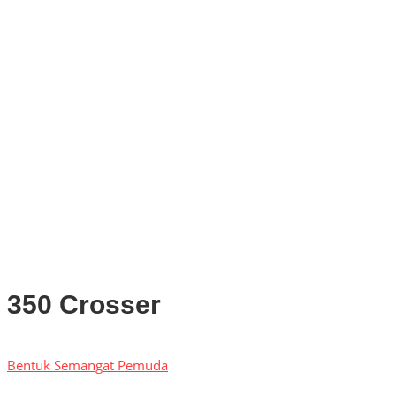
DPRD Kota Bogor Evaluasi DTSEN Bansos Pasca Ground Checki
Muscab VII Hiswana Migas Bogor Digelar, Dedie Rachim Tekankan 
Upaya Pemkot Bogor Menghadapi Dampak Kemarau Panjang
Pengelolaan Sampah Berbasis Waste to Energy Butuh Kolaborasi
PWI, KONI, KNPI, Kadin, dan Blackcats Gelar Nobar Final Piala D
Infrastruktur, Transportasi, dan Mobilitas di Bawah Nahkoda Dedie-
Kota dan Kabupaten Bogor Percepat Persiapan Pembangunan PS
DPRD Kota Bogor Soroti Jalan Kotor Akibat Proyek Trase Baru Batu
350 Crosser
Bentuk Semangat Pemuda