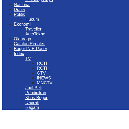
Nasional
Dunia
Politik
Hukum
Ekonomi
Traveller
AutoTekno
Olahraga
Catatan Redaksi
Bogor IN E-Paper
Index
TV
RCTI
RCTI+
GTV
INEWS
MNCTV
Jual-Beli
Pendidikan
Khas Bogor
Daerah
Ragam
The Jungle Waterpark Bogor Kembali Raih Top Brand Award 2026