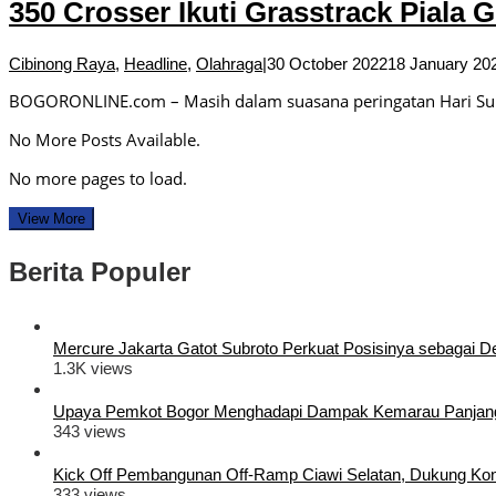
350 Crosser Ikuti Grasstrack Piala 
Cibinong Raya
,
Headline
,
Olahraga
|
30 October 2022
18 January 20
BOGORONLINE.com – Masih dalam suasana peringatan Hari Su
No More Posts Available.
No more pages to load.
View More
Berita Populer
Mercure Jakarta Gatot Subroto Perkuat Posisinya sebagai Dest
1.3K views
Upaya Pemkot Bogor Menghadapi Dampak Kemarau Panjan
343 views
Kick Off Pembangunan Off-Ramp Ciawi Selatan, Dukung Konek
333 views