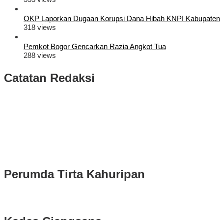
OKP Laporkan Dugaan Korupsi Dana Hibah KNPI Kabupaten
318 views
Pemkot Bogor Gencarkan Razia Angkot Tua
288 views
Catatan Redaksi
Puluhan Ribu Masyarakat Bumi Tegar Beriman, Sambut Sukacita K
Rudy Susmanto dan Ade Ruhandi Resmi Dilantik Presiden Prabowo 
Longsor di Sukajaya, Logistik Hasil Pemungutan Suara Pilkada Se
Perumda Tirta Kahuripan