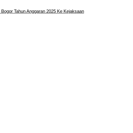
 Bogor Tahun Anggaran 2025 Ke Kejaksaan
edatangan Bupati Rudy Susmanto dan Wakil Bupati Bogor Ade Ruha
Sebagai Bupati Bogor dan Wakil Bupati Bogor Periode 2025-2030
rentak 2024 di Kabupaten Bogor Belum Bisa di Angkut ke PPS