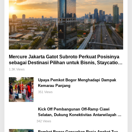
Mercure Jakarta Gatot Subroto Perkuat Posisinya
sebagai Destinasi Pilihan untuk Bisnis, Staycation,
Meeting, dan Kuliner di Jakarta Selatan
1.3K Views
Upaya Pemkot Bogor Menghadapi Dampak
Kemarau Panjang
351 Views
Kick Off Pembangunan Off-Ramp Ciawi
Selatan, Dukung Konektivitas Antarwilayah di
Bogor Selatan
342 Views
Pemkot Bogor Gencarkan Razia Angkot Tua