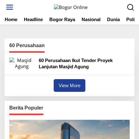
S
k
i
Home
Headline
Bogor Raya
Nasional
Dunia
Politi
p
t
o
c
o
60 Perusahaan
n
t
60 Perusahaan Ikut Tender Proyek
e
Lanjutan Masjid Agung
n
t
View More
Berita Populer