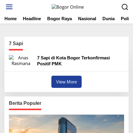
S
k
i
Home
Headline
Bogor Raya
Nasional
Dunia
Politi
p
t
o
c
o
7 Sapi
n
t
7 Sapi di Kota Bogor Terkonfirmasi
e
Positif PMK
n
t
View More
Berita Populer