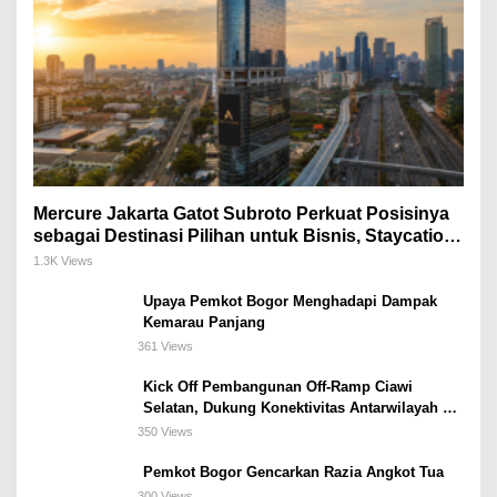
Mercure Jakarta Gatot Subroto Perkuat Posisinya
sebagai Destinasi Pilihan untuk Bisnis, Staycation,
Meeting, dan Kuliner di Jakarta Selatan
1.3K Views
Upaya Pemkot Bogor Menghadapi Dampak
Kemarau Panjang
361 Views
Kick Off Pembangunan Off-Ramp Ciawi
Selatan, Dukung Konektivitas Antarwilayah di
Bogor Selatan
350 Views
Pemkot Bogor Gencarkan Razia Angkot Tua
300 Views