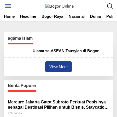
S
k
i
Home
Headline
Bogor Raya
Nasional
Dunia
Politi
p
t
o
c
o
agama islam
n
t
Ulama se-ASEAN Tausyiah di Bogor
e
n
t
View More
Berita Populer
Mercure Jakarta Gatot Subroto Perkuat Posisinya
sebagai Destinasi Pilihan untuk Bisnis, Staycation,
Meeting, dan Kuliner di Jakarta Selatan
1.3K Views