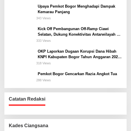
Upaya Pemkot Bogor Menghadapi Dampak
Kemarau Panjang
343 Views
Kick Off Pembangunan Off-Ramp Ciawi
Selatan, Dukung Konektivitas Antarwilayah di
Bogor Selatan
333 Views
OKP Laporkan Dugaan Korupsi Dana Hibah
KNPI Kabupaten Bogor Tahun Anggaran 2025
Ke Kejaksaan
318 Views
Pemkot Bogor Gencarkan Razia Angkot Tua
288 Views
Catatan Redaksi
Kades Ciangsana