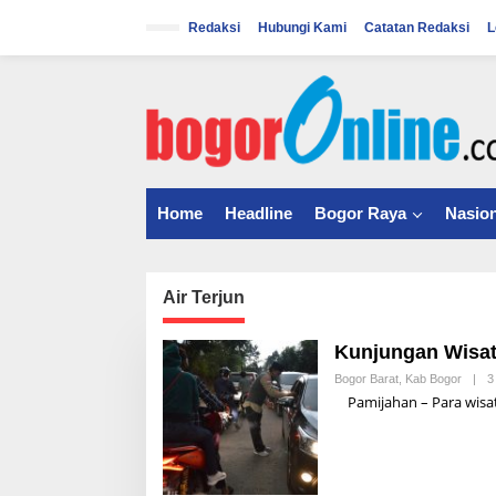
S
k
Redaksi
Hubungi Kami
Catatan Redaksi
L
i
p
t
o
c
o
n
t
Home
Headline
Bogor Raya
Nasion
e
n
t
Air Terjun
Kunjungan Wisat
Bogor Barat
,
Kab Bogor
|
3
Pamijahan – Para wisat