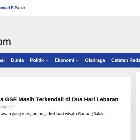
emari E-Paper
al
Dunia
Politik
Ekonomi
Olahraga
Catatan Reda
a GSE Masih Terkendali di Dua Hari Lebaran
 May 2022
B
Y
awan yang mengunjungi destinasi wisata Gunung Salak
E
G
I
A
B
D