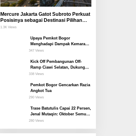
Mercure Jakarta Gatot Subroto Perkuat
Posisinya sebagai Destinasi Pilihan
untuk Bisnis, Staycation, Meeting, dan
1.3K Views
Kuliner di Jakarta Selatan
Upaya Pemkot Bogor
Menghadapi Dampak Kemarau
Panjang
347 Views
Kick Off Pembangunan Off-
Ramp Ciawi Selatan, Dukung
Konektivitas Antarwilayah di
338 Views
Bogor Selatan
Pemkot Bogor Gencarkan Razia
Angkot Tua
290 Views
Trase Batutulis Capai 22 Persen,
Jenal Mutaqin: Oktober Semua
Harus Beres
280 Views