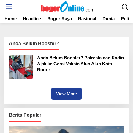
S
k
i
Home
Headline
Bogor Raya
Nasional
Dunia
Politi
p
t
o
c
o
Anda Belum Booster?
n
t
Anda Belum Booster? Polresta dan Kadin
e
Ajak ke Gerai Vaksin Alun Alun Kota
n
Bogor
t
View More
Berita Populer