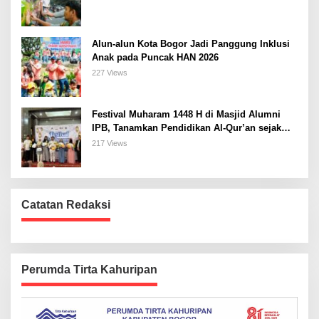
Alun-alun Kota Bogor Jadi Panggung Inklusi
Anak pada Puncak HAN 2026
227 Views
Festival Muharam 1448 H di Masjid Alumni
IPB, Tanamkan Pendidikan Al-Qur’an sejak
Dini dan Siapkan Generasi Islami
217 Views
Catatan Redaksi
Perumda Tirta Kahuripan