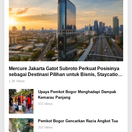
Mercure Jakarta Gatot Subroto Perkuat Posisinya
sebagai Destinasi Pilihan untuk Bisnis, Staycation,
Meeting, dan Kuliner di Jakarta Selatan
1.3K Views
Upaya Pemkot Bogor Menghadapi Dampak
Kemarau Panjang
372 Views
Pemkot Bogor Gencarkan Razia Angkot Tua
310 Views