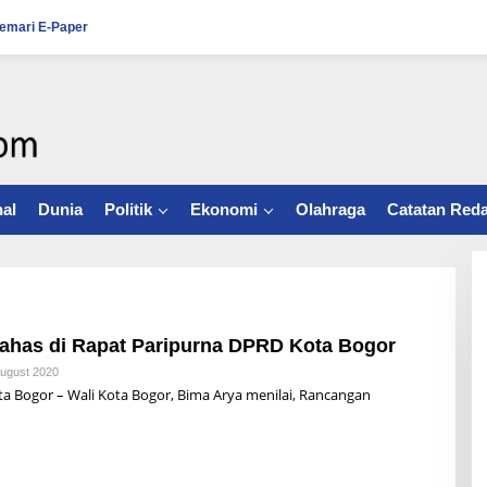
emari E-Paper
al
Dunia
Politik
Ekonomi
Olahraga
Catatan Reda
ahas di Rapat Paripurna DPRD Kota Bogor
August 2020
B
Y
Bogor – Wali Kota Bogor, Bima Arya menilai, Rancangan
R
Z
B
U
N
A