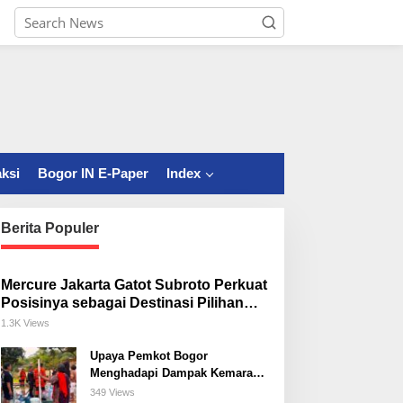
ksi
Bogor IN E-Paper
Index
Berita Populer
Mercure Jakarta Gatot Subroto Perkuat
Posisinya sebagai Destinasi Pilihan
untuk Bisnis, Staycation, Meeting, dan
1.3K Views
Kuliner di Jakarta Selatan
Upaya Pemkot Bogor
Menghadapi Dampak Kemarau
Panjang
349 Views