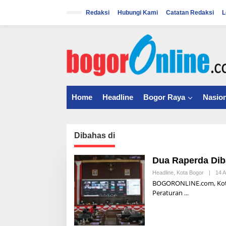
S
k
Redaksi
Hubungi Kami
Catatan Redaksi
L
i
p
t
o
c
o
n
t
Home
Headline
Bogor Raya
Nasion
e
n
t
Dibahas di
Dua Raperda Dib
Headline
,
Kota Bogor
|
14 
BOGORONLINE.com, Kota 
Peraturan