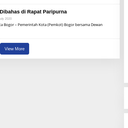
I
 Dibahas di Rapat Paripurna
uly 2020
B
Y
 Bogor – Pemerintah Kota (Pemkot) Bogor bersama Dewan
R
Z
B
U
N
A
View More
I