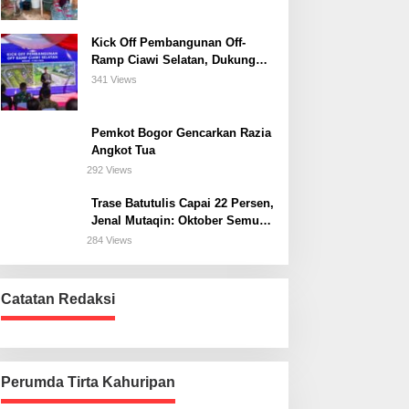
Kick Off Pembangunan Off-
Ramp Ciawi Selatan, Dukung
Konektivitas Antarwilayah di
341 Views
Bogor Selatan
Pemkot Bogor Gencarkan Razia
Angkot Tua
292 Views
Trase Batutulis Capai 22 Persen,
Jenal Mutaqin: Oktober Semua
Harus Beres
284 Views
Catatan Redaksi
Perumda Tirta Kahuripan