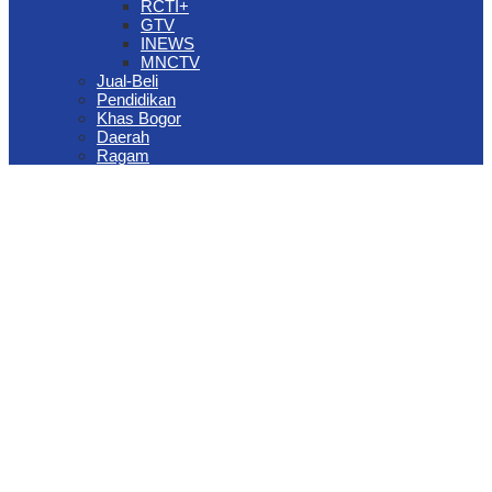
RCTI+
GTV
INEWS
MNCTV
Jual-Beli
Pendidikan
Khas Bogor
Daerah
Ragam
The Jungle Waterpark Bogor Kembali Raih Top Brand Award 2026
DPRD Kota Bogor Evaluasi DTSEN Bansos Pasca Ground
Checking
Muscab VII Hiswana Migas Bogor Digelar, Dedie Rachim
Tekankan Integritas dan Ketahanan Energi
Upaya Pemkot Bogor Menghadapi Dampak Kemarau Panjang
Pengelolaan Sampah Berbasis Waste to Energy Butuh Kolaborasi
Semua Pihak