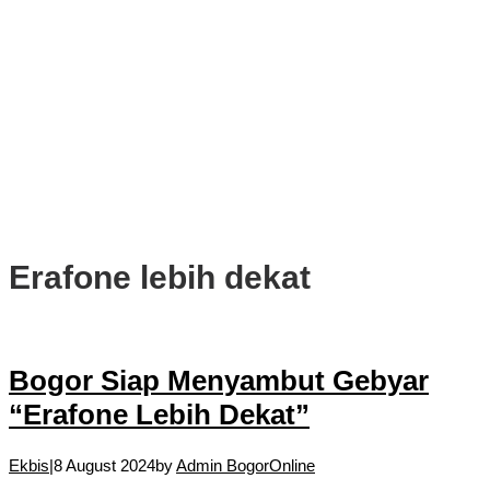
PWI, KONI, KNPI, Kadin, dan Blackcats Gelar Nobar Final Piala
Dunia 2026 Bersama Walikota Bogor
Infrastruktur, Transportasi, dan Mobilitas di Bawah Nahkoda
Dedie-Jenal
Kota dan Kabupaten Bogor Percepat Persiapan Pembangunan
PSEL Bogor Raya
DPRD Kota Bogor Soroti Jalan Kotor Akibat Proyek Trase Baru
Batutulis
Erafone lebih dekat
Bogor Siap Menyambut Gebyar
“Erafone Lebih Dekat”
Ekbis
|
8 August 2024
by
Admin BogorOnline