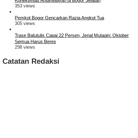
Konektivitas Antarwilayah di Bogor Selatan
353 views
Pemkot Bogor Gencarkan Razia Angkot Tua
305 views
Trase Batutulis Capai 22 Persen, Jenal Mutaqin: Oktober
Semua Harus Beres
298 views
Catatan Redaksi
Puluhan Ribu Masyarakat Bumi Tegar Beriman, Sambut Sukacita
Kedatangan Bupati Rudy Susmanto dan Wakil Bupati Bogor Ade
Ruhandi
Rudy Susmanto dan Ade Ruhandi Resmi Dilantik Presiden
Prabowo Sebagai Bupati Bogor dan Wakil Bupati Bogor Periode
2025-2030
Longsor di Sukajaya, Logistik Hasil Pemungutan Suara Pilkada
Serentak 2024 di Kabupaten Bogor Belum Bisa di Angkut ke PPS