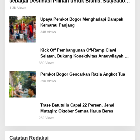
sebagai Destinasi Pilihan untuk Bisnis, Staycation,
Meeting, dan Kuliner di Jakarta Selatan
1.3K Views
Upaya Pemkot Bogor Menghadapi Dampak
Kemarau Panjang
348 Views
Kick Off Pembangunan Off-Ramp Ciawi
Selatan, Dukung Konektivitas Antarwilayah di
Bogor Selatan
339 Views
Pemkot Bogor Gencarkan Razia Angkot Tua
290 Views
Trase Batutulis Capai 22 Persen, Jenal
Mutaqin: Oktober Semua Harus Beres
282 Views
Catatan Redaksi