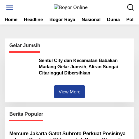
S
k
i
Home
Headline
Bogor Raya
Nasional
Dunia
Politi
p
t
o
c
o
Gelar Jumsih
n
t
Sentul City dan Kecamatan Babakan
e
Madang Gelar Jumsih, Aliran Sungai
n
Citaringgul Dibersihkan
t
View More
Berita Populer
Mercure Jakarta Gatot Subroto Perkuat Posisinya