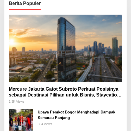
Berita Populer
Mercure Jakarta Gatot Subroto Perkuat Posisinya
sebagai Destinasi Pilihan untuk Bisnis, Staycation,
Meeting, dan Kuliner di Jakarta Selatan
1.3K Views
Upaya Pemkot Bogor Menghadapi Dampak
Kemarau Panjang
364 Views