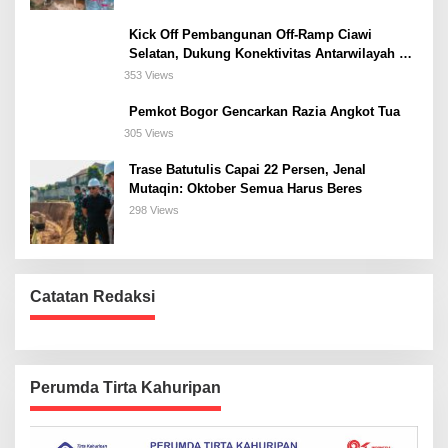
Kick Off Pembangunan Off-Ramp Ciawi
Selatan, Dukung Konektivitas Antarwilayah di
Bogor Selatan
353 Views
Pemkot Bogor Gencarkan Razia Angkot Tua
305 Views
Trase Batutulis Capai 22 Persen, Jenal
Mutaqin: Oktober Semua Harus Beres
298 Views
Catatan Redaksi
Perumda Tirta Kahuripan