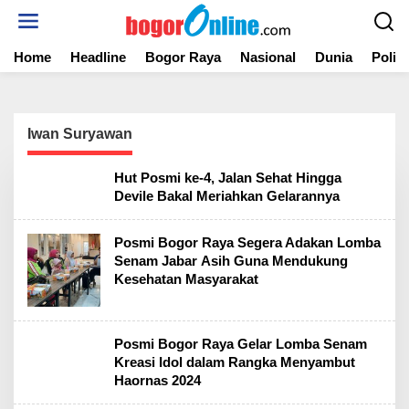
S
k
i
Home
Headline
Bogor Raya
Nasional
Dunia
Politi
p
t
o
c
o
Iwan Suryawan
n
t
Hut Posmi ke-4, Jalan Sehat Hingga
e
Devile Bakal Meriahkan Gelarannya
n
t
Posmi Bogor Raya Segera Adakan Lomba
Senam Jabar Asih Guna Mendukung
Kesehatan Masyarakat
Posmi Bogor Raya Gelar Lomba Senam
Kreasi Idol dalam Rangka Menyambut
Haornas 2024