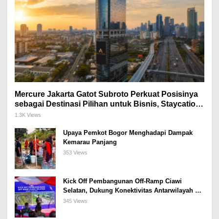
Mercure Jakarta Gatot Subroto Perkuat Posisinya
sebagai Destinasi Pilihan untuk Bisnis, Staycation,
Meeting, dan Kuliner di Jakarta Selatan
1.3K Views
Upaya Pemkot Bogor Menghadapi Dampak
Kemarau Panjang
353 Views
Kick Off Pembangunan Off-Ramp Ciawi
Selatan, Dukung Konektivitas Antarwilayah di
Bogor Selatan
345 Views