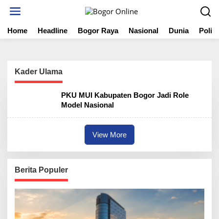
S
k
i
Home
Headline
Bogor Raya
Nasional
Dunia
Politi
p
t
o
c
o
Kader Ulama
n
t
PKU MUI Kabupaten Bogor Jadi Role
e
Model Nasional
n
t
View More
Berita Populer