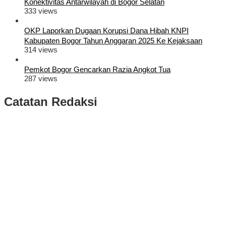
Konektivitas Antarwilayah di Bogor Selatan
333 views
OKP Laporkan Dugaan Korupsi Dana Hibah KNPI
Kabupaten Bogor Tahun Anggaran 2025 Ke Kejaksaan
314 views
Pemkot Bogor Gencarkan Razia Angkot Tua
287 views
Catatan Redaksi
Puluhan Ribu Masyarakat Bumi Tegar Beriman, Sambut Sukacita
Kedatangan Bupati Rudy Susmanto dan Wakil Bupati Bogor Ade
Ruhandi
Rudy Susmanto dan Ade Ruhandi Resmi Dilantik Presiden
Prabowo Sebagai Bupati Bogor dan Wakil Bupati Bogor Periode
2025-2030
Longsor di Sukajaya, Logistik Hasil Pemungutan Suara Pilkada