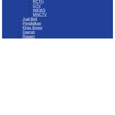
RCTI+
GTV
INEWS
MNCTV
Jual-Beli
Pendidikan
Khas Bogor
Daerah
Ragam
The Jungle Waterpark Bogor Kembali Raih Top Brand Award 2026
DPRD Kota Bogor Evaluasi DTSEN Bansos Pasca Ground
Checking
Muscab VII Hiswana Migas Bogor Digelar, Dedie Rachim
Tekankan Integritas dan Ketahanan Energi
Upaya Pemkot Bogor Menghadapi Dampak Kemarau Panjang
Pengelolaan Sampah Berbasis Waste to Energy Butuh Kolaborasi
Semua Pihak