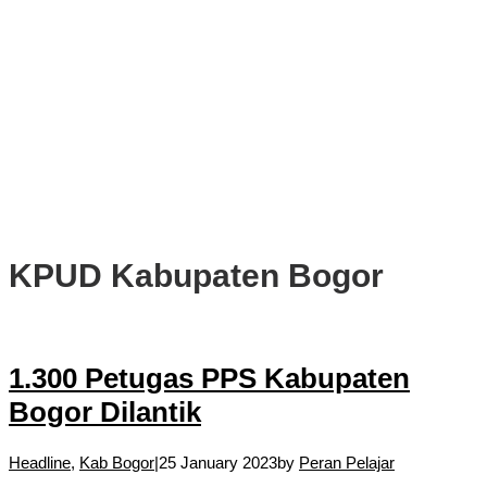
PWI, KONI, KNPI, Kadin, dan Blackcats Gelar Nobar Final Piala
Dunia 2026 Bersama Walikota Bogor
Infrastruktur, Transportasi, dan Mobilitas di Bawah Nahkoda
Dedie-Jenal
Kota dan Kabupaten Bogor Percepat Persiapan Pembangunan
PSEL Bogor Raya
DPRD Kota Bogor Soroti Jalan Kotor Akibat Proyek Trase Baru
Batutulis
KPUD Kabupaten Bogor
1.300 Petugas PPS Kabupaten
Bogor Dilantik
Headline
,
Kab Bogor
|
25 January 2023
by
Peran Pelajar