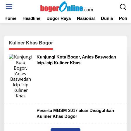
S
k
i
Home
Headline
Bogor Raya
Nasional
Dunia
Politi
p
t
o
c
o
Kuliner Khas Bogor
n
t
Kunjungi Kota Bogor, Anies Baswedan
e
Icip-icip Kuliner Khas
n
t
Peserta MBSM 2017 akan Disuguhkan
Kuliner Khas Bogor