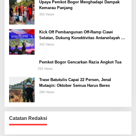
Upaya Pemkot Bogor Menghadapi Dampak
Kemarau Panjang
350 Views
Kick Off Pembangunan Off-Ramp Ciawi
Selatan, Dukung Konektivitas Antarwilayah di
Bogor Selatan
342 Views
Pemkot Bogor Gencarkan Razia Angkot Tua
293 Views
Trase Batutulis Capai 22 Persen, Jenal
Mutaqin: Oktober Semua Harus Beres
288 Views
Catatan Redaksi