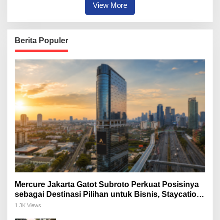
View More
Berita Populer
Mercure Jakarta Gatot Subroto Perkuat Posisinya
sebagai Destinasi Pilihan untuk Bisnis, Staycation,
Meeting, dan Kuliner di Jakarta Selatan
1.3K Views