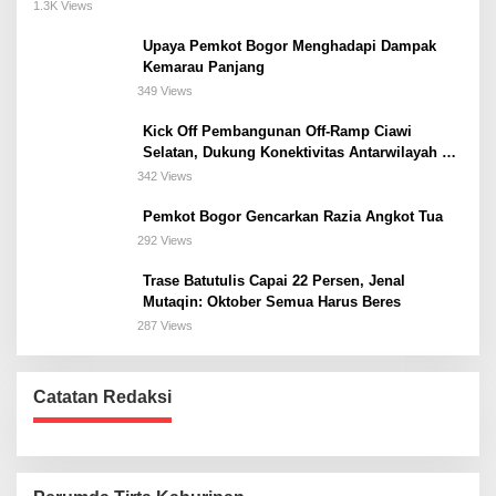
Meeting, dan Kuliner di Jakarta Selatan
1.3K Views
Upaya Pemkot Bogor Menghadapi Dampak
Kemarau Panjang
349 Views
Kick Off Pembangunan Off-Ramp Ciawi
Selatan, Dukung Konektivitas Antarwilayah di
Bogor Selatan
342 Views
Pemkot Bogor Gencarkan Razia Angkot Tua
292 Views
Trase Batutulis Capai 22 Persen, Jenal
Mutaqin: Oktober Semua Harus Beres
287 Views
Catatan Redaksi