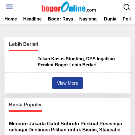
S
k
i
Home
Headline
Bogor Raya
Nasional
Dunia
Politi
p
t
o
c
o
Lebih Berlari
n
t
Tekan Kasus Stunting, DPS Ingatkan
e
Pemkot Bogor Lebih Berlari
n
t
View More
Berita Populer
Mercure Jakarta Gatot Subroto Perkuat Posisinya
sebagai Destinasi Pilihan untuk Bisnis, Staycation,