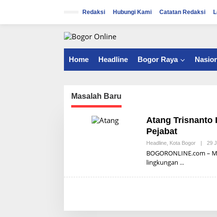
S
k
Redaksi
Hubungi Kami
Catatan Redaksi
L
i
p
t
o
c
Home
Headline
Bogor Raya
Nasion
o
n
t
e
Masalah Baru
n
t
Atang Trisnanto 
Pejabat
Headline
,
Kota Bogor
|
29 
BOGORONLINE.com – Maki
lingkungan