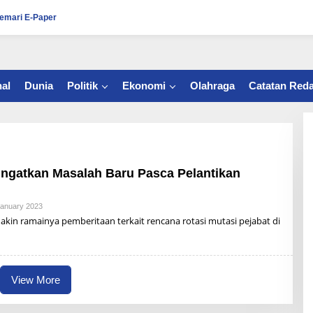
emari E-Paper
al
Dunia
Politik
Ekonomi
Olahraga
Catatan Reda
Ingatkan Masalah Baru Pasca Pelantikan
January 2023
B
Y
n ramainya pemberitaan terkait rencana rotasi mutasi pejabat di
R
Z
B
U
N
A
View More
I