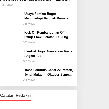
untuk Bisnis, Staycation, Meeting, dan
1.3K Views
Kuliner di Jakarta Selatan
Upaya Pemkot Bogor
Menghadapi Dampak Kemarau
Panjang
365 Views
Kick Off Pembangunan Off-
Ramp Ciawi Selatan, Dukung
Konektivitas Antarwilayah di
353 Views
Bogor Selatan
Pemkot Bogor Gencarkan Razia
Angkot Tua
305 Views
Trase Batutulis Capai 22 Persen,
Jenal Mutaqin: Oktober Semua
Harus Beres
298 Views
Catatan Redaksi