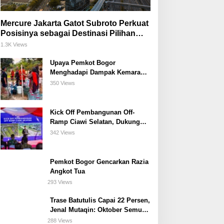
Mercure Jakarta Gatot Subroto Perkuat
Posisinya sebagai Destinasi Pilihan
untuk Bisnis, Staycation, Meeting, dan
1.3K Views
Kuliner di Jakarta Selatan
Upaya Pemkot Bogor
Menghadapi Dampak Kemarau
Panjang
350 Views
Kick Off Pembangunan Off-
Ramp Ciawi Selatan, Dukung
Konektivitas Antarwilayah di
342 Views
Bogor Selatan
Pemkot Bogor Gencarkan Razia
Angkot Tua
293 Views
Trase Batutulis Capai 22 Persen,
Jenal Mutaqin: Oktober Semua
Harus Beres
288 Views