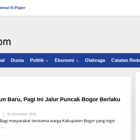
emari E-Paper
al
Dunia
Politik
Ekonomi
Olahraga
Catatan Reda
n Baru, Pagi Ini Jalur Puncak Bogor Berlaku
|
31 December 2016
B
Y
 Bagi masyarakat terutama warga Kabupaten Bogor yang ingin
R
n
U
L
L