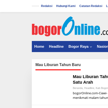
S
k
Redaksi
Hubungi Kami
Catatan Redaksi
L
i
p
t
o
c
o
n
t
Home
Headline
Bogor Raya
Nasion
e
n
t
Mau Liburan Tahun Baru
Mau Liburan Tahu
Satu Arah
Beranda
,
Headline
,
Kab Bogor
bogorOnline.com-Ciawi-
menikmati malam tahu