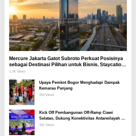
Mercure Jakarta Gatot Subroto Perkuat Posisinya
sebagai Destinasi Pilihan untuk Bisnis, Staycation,
Meeting, dan Kuliner di Jakarta Selatan
1.3K Views
Upaya Pemkot Bogor Menghadapi Dampak
Kemarau Panjang
350 Views
Kick Off Pembangunan Off-Ramp Ciawi
Selatan, Dukung Konektivitas Antarwilayah di
Bogor Selatan
342 Views