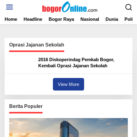
S
k
i
Home
Headline
Bogor Raya
Nasional
Dunia
Politi
p
t
o
c
o
Oprasi Jajanan Sekolah
n
t
2016 Diskoperindag Pemkab Bogor,
e
Kembali Oprasi Jajanan Sekolah
n
t
View More
Berita Populer