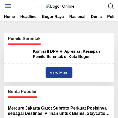
S
k
i
Home
Headline
Bogor Raya
Nasional
Dunia
Politi
p
t
o
c
o
Pemilu Serentak
n
t
Komisi II DPR RI Apresiasi Kesiapan
e
Pemilu Serentak di Kota Bogor
n
t
View More
Berita Populer
Mercure Jakarta Gatot Subroto Perkuat Posisinya
sebagai Destinasi Pilihan untuk Bisnis, Staycation,