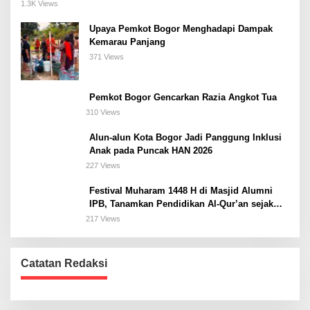
Meeting, dan Kuliner di Jakarta Selatan
1.3K Views
Upaya Pemkot Bogor Menghadapi Dampak
Kemarau Panjang
371 Views
Pemkot Bogor Gencarkan Razia Angkot Tua
310 Views
Alun-alun Kota Bogor Jadi Panggung Inklusi
Anak pada Puncak HAN 2026
227 Views
Festival Muharam 1448 H di Masjid Alumni
IPB, Tanamkan Pendidikan Al-Qur’an sejak
Dini dan Siapkan Generasi Islami
217 Views
Catatan Redaksi