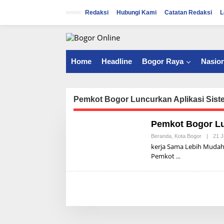
S
k
Redaksi
Hubungi Kami
Catatan Redaksi
L
i
p
t
o
c
Home
Headline
Bogor Raya
Nasion
o
n
t
e
Pemkot Bogor Luncurkan Aplikasi Sist
n
t
Pemkot Bogor Lu
Beranda
,
Kota Bogor
|
21 J
kerja Sama Lebih Mudah,
Pemkot