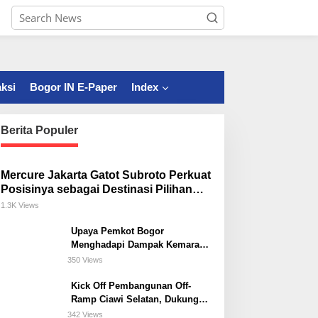
ksi
Bogor IN E-Paper
Index
Berita Populer
Mercure Jakarta Gatot Subroto Perkuat
Posisinya sebagai Destinasi Pilihan
untuk Bisnis, Staycation, Meeting, dan
1.3K Views
Kuliner di Jakarta Selatan
Upaya Pemkot Bogor
Menghadapi Dampak Kemarau
Panjang
350 Views
Kick Off Pembangunan Off-
Ramp Ciawi Selatan, Dukung
Konektivitas Antarwilayah di
342 Views