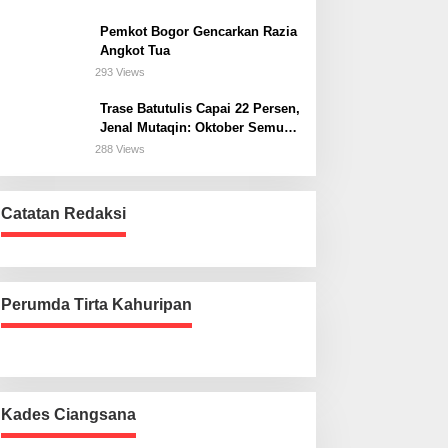
Bogor Selatan
Pemkot Bogor Gencarkan Razia
Angkot Tua
293 Views
Trase Batutulis Capai 22 Persen,
Jenal Mutaqin: Oktober Semua
Harus Beres
288 Views
Catatan Redaksi
Perumda Tirta Kahuripan
Kades Ciangsana