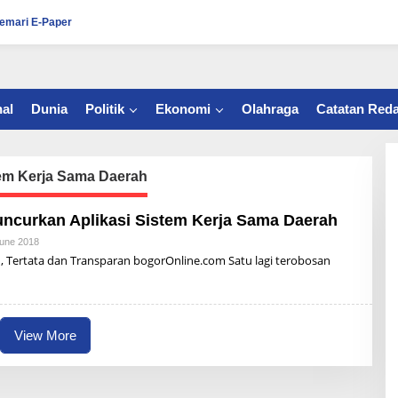
emari E-Paper
al
Dunia
Politik
Ekonomi
Olahraga
Catatan Reda
em Kerja Sama Daerah
ncurkan Aplikasi Sistem Kerja Sama Daerah
une 2018
B
Y
 Tertata dan Transparan bogorOnline.com Satu lagi terobosan
R
Z
B
U
N
A
View More
I