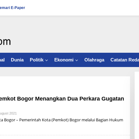
emari E-Paper
al
Dunia
Politik
Ekonomi
Olahraga
Catatan Reda
emkot Bogor Menangkan Dua Perkara Gugatan
August 2021
B
Y
 Bogor – Pemerintah Kota (Pemkot) Bogor melalui Bagian Hukum
R
Z
B
U