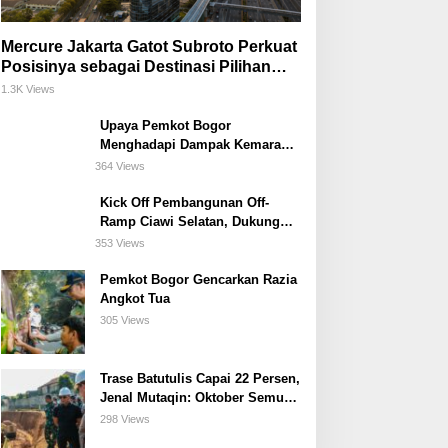
Mercure Jakarta Gatot Subroto Perkuat
Posisinya sebagai Destinasi Pilihan
untuk Bisnis, Staycation, Meeting, dan
1.3K Views
Kuliner di Jakarta Selatan
Upaya Pemkot Bogor
Menghadapi Dampak Kemarau
Panjang
364 Views
Kick Off Pembangunan Off-
Ramp Ciawi Selatan, Dukung
Konektivitas Antarwilayah di
353 Views
Bogor Selatan
Pemkot Bogor Gencarkan Razia
Angkot Tua
305 Views
Trase Batutulis Capai 22 Persen,
Jenal Mutaqin: Oktober Semua
Harus Beres
298 Views