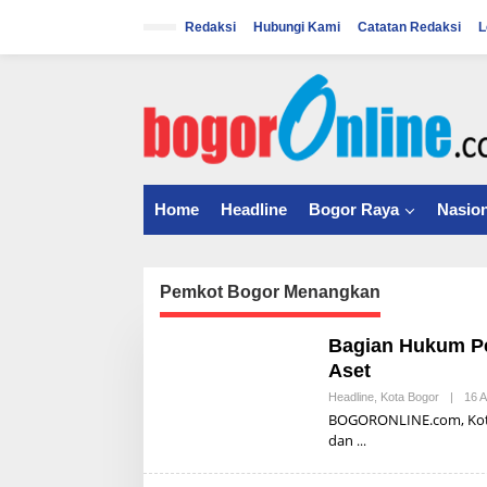
S
k
Redaksi
Hubungi Kami
Catatan Redaksi
L
i
p
t
o
c
o
n
t
Home
Headline
Bogor Raya
Nasion
e
n
t
Pemkot Bogor Menangkan
Bagian Hukum P
Aset
Headline
,
Kota Bogor
|
16 
BOGORONLINE.com, Kota
dan