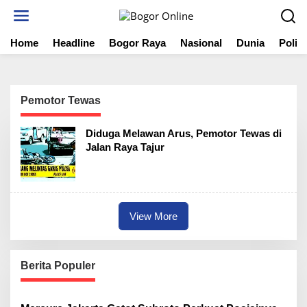
S
k
i
Home
Headline
Bogor Raya
Nasional
Dunia
Politi
p
t
o
c
o
Pemotor Tewas
n
t
Diduga Melawan Arus, Pemotor Tewas di
e
Jalan Raya Tajur
n
t
View More
Berita Populer