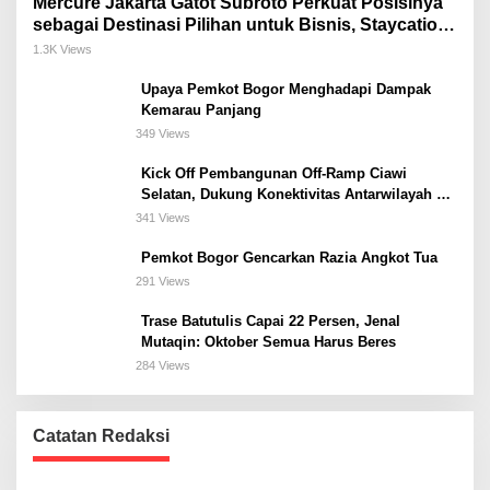
Mercure Jakarta Gatot Subroto Perkuat Posisinya
sebagai Destinasi Pilihan untuk Bisnis, Staycation,
Meeting, dan Kuliner di Jakarta Selatan
1.3K Views
Upaya Pemkot Bogor Menghadapi Dampak
Kemarau Panjang
349 Views
Kick Off Pembangunan Off-Ramp Ciawi
Selatan, Dukung Konektivitas Antarwilayah di
Bogor Selatan
341 Views
Pemkot Bogor Gencarkan Razia Angkot Tua
291 Views
Trase Batutulis Capai 22 Persen, Jenal
Mutaqin: Oktober Semua Harus Beres
284 Views
Catatan Redaksi