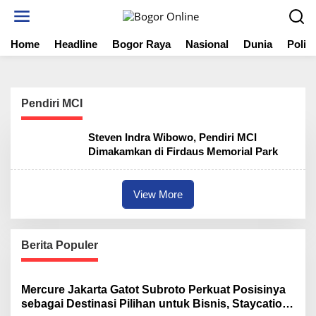
S
k
i
Home
Headline
Bogor Raya
Nasional
Dunia
Politi
p
t
o
c
o
Pendiri MCI
n
t
Steven Indra Wibowo, Pendiri MCI
e
Dimakamkan di Firdaus Memorial Park
n
t
View More
Berita Populer
Mercure Jakarta Gatot Subroto Perkuat Posisinya
sebagai Destinasi Pilihan untuk Bisnis, Staycation,