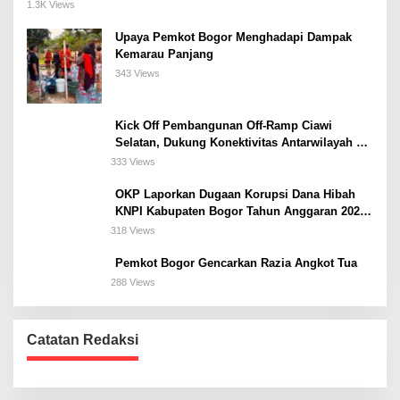
Meeting, dan Kuliner di Jakarta Selatan
1.3K Views
Upaya Pemkot Bogor Menghadapi Dampak
Kemarau Panjang
343 Views
Kick Off Pembangunan Off-Ramp Ciawi
Selatan, Dukung Konektivitas Antarwilayah di
Bogor Selatan
333 Views
OKP Laporkan Dugaan Korupsi Dana Hibah
KNPI Kabupaten Bogor Tahun Anggaran 2025
Ke Kejaksaan
318 Views
Pemkot Bogor Gencarkan Razia Angkot Tua
288 Views
Catatan Redaksi