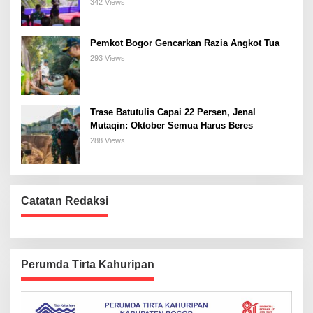
Bogor Selatan
342 Views
Pemkot Bogor Gencarkan Razia Angkot Tua
293 Views
Trase Batutulis Capai 22 Persen, Jenal
Mutaqin: Oktober Semua Harus Beres
288 Views
Catatan Redaksi
Perumda Tirta Kahuripan