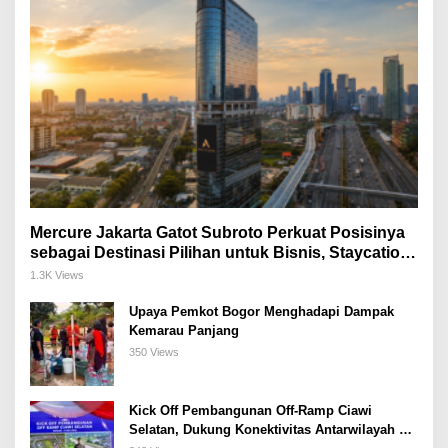
Mercure Jakarta Gatot Subroto Perkuat Posisinya
sebagai Destinasi Pilihan untuk Bisnis, Staycation,
Meeting, dan Kuliner di Jakarta Selatan
1.3K Views
Upaya Pemkot Bogor Menghadapi Dampak
Kemarau Panjang
350 Views
Kick Off Pembangunan Off-Ramp Ciawi
Selatan, Dukung Konektivitas Antarwilayah di