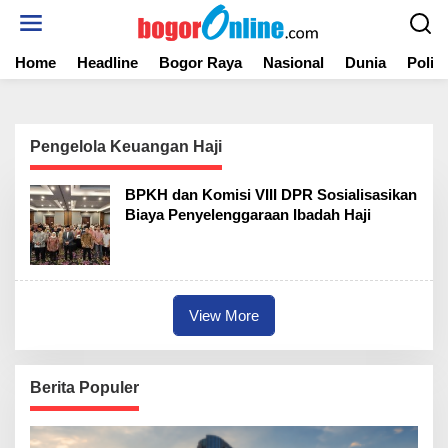
S
k
i
Home
Headline
Bogor Raya
Nasional
Dunia
Politi
p
t
o
c
o
Pengelola Keuangan Haji
n
t
BPKH dan Komisi VIII DPR Sosialisasikan
e
Biaya Penyelenggaraan Ibadah Haji
n
t
View More
Berita Populer