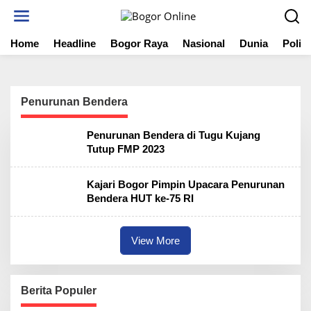
S
k
i
Home
Headline
Bogor Raya
Nasional
Dunia
Politi
p
t
o
c
o
Penurunan Bendera
n
t
Penurunan Bendera di Tugu Kujang
e
Tutup FMP 2023
n
t
Kajari Bogor Pimpin Upacara Penurunan
Bendera HUT ke-75 RI
View More
Berita Populer