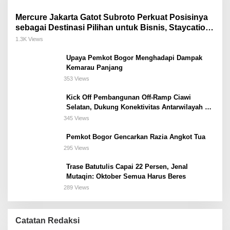
Mercure Jakarta Gatot Subroto Perkuat Posisinya
sebagai Destinasi Pilihan untuk Bisnis, Staycation,
Meeting, dan Kuliner di Jakarta Selatan
1.3K Views
Upaya Pemkot Bogor Menghadapi Dampak
Kemarau Panjang
353 Views
Kick Off Pembangunan Off-Ramp Ciawi
Selatan, Dukung Konektivitas Antarwilayah di
Bogor Selatan
345 Views
Pemkot Bogor Gencarkan Razia Angkot Tua
295 Views
Trase Batutulis Capai 22 Persen, Jenal
Mutaqin: Oktober Semua Harus Beres
289 Views
Catatan Redaksi