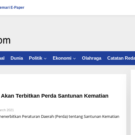
emari E-Paper
al
Dunia
Politik
Ekonomi
Olahraga
Catatan Reda
 Akan Terbitkan Perda Santunan Kematian
arch 2021
B
Y
enerbitkan Peraturan Daerah (Perda) tentang Santunan Kematian
R
Z
B
U