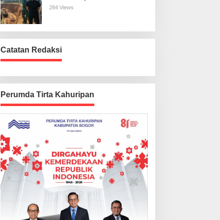
Harus Beres
284 Views
Catatan Redaksi
Perumda Tirta Kahuripan