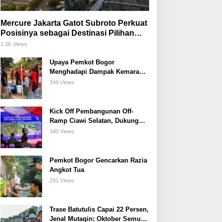
Mercure Jakarta Gatot Subroto Perkuat
Posisinya sebagai Destinasi Pilihan
untuk Bisnis, Staycation, Meeting, dan
1.3K Views
Kuliner di Jakarta Selatan
Upaya Pemkot Bogor
Menghadapi Dampak Kemarau
Panjang
349 Views
Kick Off Pembangunan Off-
Ramp Ciawi Selatan, Dukung
Konektivitas Antarwilayah di
340 Views
Bogor Selatan
Pemkot Bogor Gencarkan Razia
Angkot Tua
291 Views
Trase Batutulis Capai 22 Persen,
Jenal Mutaqin: Oktober Semua