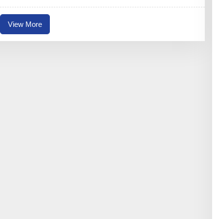
N
A
I
View More