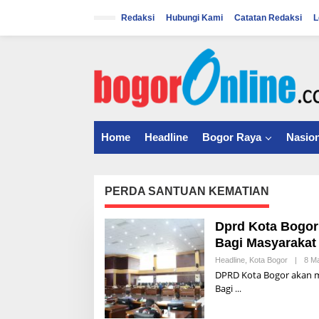
S
k
Redaksi
Hubungi Kami
Catatan Redaksi
L
i
p
t
o
c
o
n
t
Home
Headline
Bogor Raya
Nasion
e
n
t
PERDA SANTUAN KEMATIAN
Dprd Kota Bogor
Bagi Masyarakat
Headline
,
Kota Bogor
|
8 M
DPRD Kota Bogor akan m
Bagi