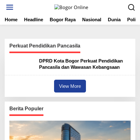
S
k
i
Home
Headline
Bogor Raya
Nasional
Dunia
Politi
p
t
o
c
o
Perkuat Pendidikan Pancasila
n
t
DPRD Kota Bogor Perkuat Pendidikan
e
Pancasila dan Wawasan Kebangsaan
n
t
View More
Berita Populer