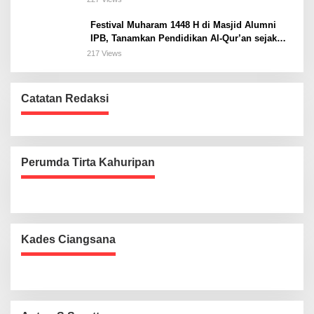
Festival Muharam 1448 H di Masjid Alumni
IPB, Tanamkan Pendidikan Al-Qur’an sejak
Dini dan Siapkan Generasi Islami
217 Views
Catatan Redaksi
Perumda Tirta Kahuripan
Kades Ciangsana