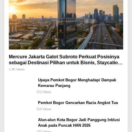
Mercure Jakarta Gatot Subroto Perkuat Posisinya
sebagai Destinasi Pilihan untuk Bisnis, Staycation,
Meeting, dan Kuliner di Jakarta Selatan
1.3K Views
Upaya Pemkot Bogor Menghadapi Dampak
Kemarau Panjang
372 Views
Pemkot Bogor Gencarkan Razia Angkot Tua
310 Views
Alun-alun Kota Bogor Jadi Panggung Inklusi
Anak pada Puncak HAN 2026
227 Views