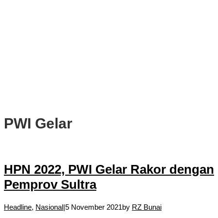
PWI, KONI, KNPI, Kadin, dan Blackcats Gelar Nobar Final Piala
Dunia 2026 Bersama Walikota Bogor
Infrastruktur, Transportasi, dan Mobilitas di Bawah Nahkoda
Dedie-Jenal
Kota dan Kabupaten Bogor Percepat Persiapan Pembangunan
PSEL Bogor Raya
DPRD Kota Bogor Soroti Jalan Kotor Akibat Proyek Trase Baru
Batutulis
PWI Gelar
HPN 2022, PWI Gelar Rakor dengan
Pemprov Sultra
Headline
,
Nasional
|
5 November 2021
by
RZ Bunai