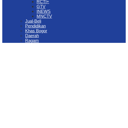
RCTI+
GTV
INEWS
MNCTV
Jual-Beli
Pendidikan
Khas Bogor
Daerah
Ragam
The Jungle Waterpark Bogor Kembali Raih Top Brand Award 2026
DPRD Kota Bogor Evaluasi DTSEN Bansos Pasca Ground
Checking
Muscab VII Hiswana Migas Bogor Digelar, Dedie Rachim
Tekankan Integritas dan Ketahanan Energi
Upaya Pemkot Bogor Menghadapi Dampak Kemarau Panjang
Pengelolaan Sampah Berbasis Waste to Energy Butuh Kolaborasi
Semua Pihak