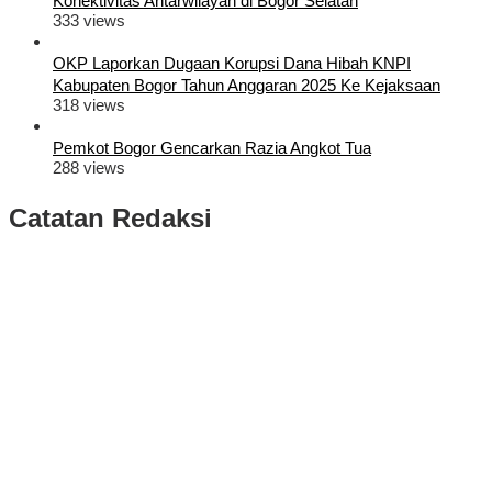
Konektivitas Antarwilayah di Bogor Selatan
333 views
OKP Laporkan Dugaan Korupsi Dana Hibah KNPI
Kabupaten Bogor Tahun Anggaran 2025 Ke Kejaksaan
318 views
Pemkot Bogor Gencarkan Razia Angkot Tua
288 views
Catatan Redaksi
Puluhan Ribu Masyarakat Bumi Tegar Beriman, Sambut Sukacita
Kedatangan Bupati Rudy Susmanto dan Wakil Bupati Bogor Ade
Ruhandi
Rudy Susmanto dan Ade Ruhandi Resmi Dilantik Presiden
Prabowo Sebagai Bupati Bogor dan Wakil Bupati Bogor Periode
2025-2030
Longsor di Sukajaya, Logistik Hasil Pemungutan Suara Pilkada
Serentak 2024 di Kabupaten Bogor Belum Bisa di Angkut ke PPS